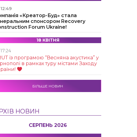
12:49
омпанія «Креатор-Буд» стала
енеральним спонсором Recovery
nstruction Forum Ukraine!
18 КВІТНЯ
17:24
UТ із програмою “Весняна акустика” у
рнополі в рамках туру містами Заходу
раїни!
БІЛЬШЕ НОВИН
РХІВ НОВИН
СЕРПЕНЬ 2026