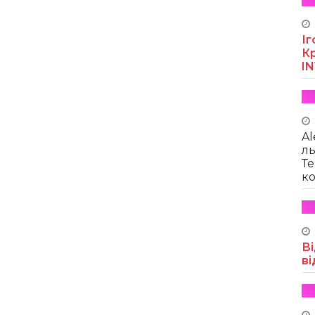
Іг
Кр
I
Al
ль
Те
ко
Ві
ві