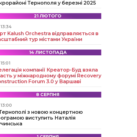
крорайоні Тернополя у березні 2025
21 ЛЮТОГО
13:34
рт Kalush Orchestra відправляється в
асштабний тур містами України
14 ЛИСТОПАДА
15:01
легація компанії Креатор-Буд взяла
асть у міжнародному форумі Recovery
nstruction Forum 3.0 у Варшаві
8 СЕРПНЯ
13:00
 Тернополі з новою концертною
рограмою виступить Наталія
учинська
1 СЕРПНЯ