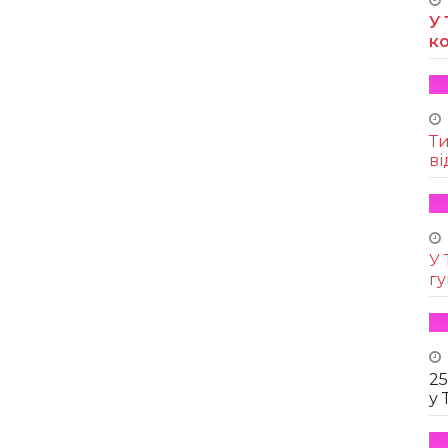
У 
к
Т
ві
У 
г
25
у 