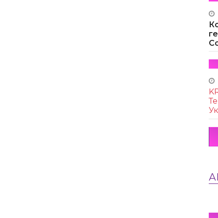
К
г
Co
KR
Те
Ук
А