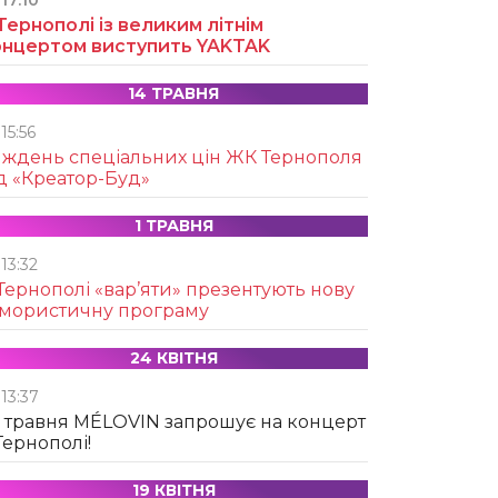
17:10
Тернополі із великим літнім
онцертом виступить YAKTAK
14 ТРАВНЯ
15:56
иждень спеціальних цін ЖК Тернополя
д «Креатор-Буд»
1 ТРАВНЯ
13:32
Тернополі «вар’яти» презентують нову
умористичну програму
24 КВІТНЯ
13:37
 травня MÉLOVIN запрошує на концерт
Тернополі!
19 КВІТНЯ