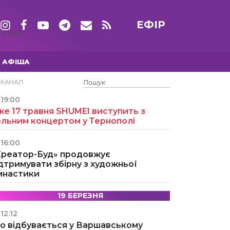
ЕФІР
ТИЖНІ
АФІША
15 ТРАВНЯ
ЕКАНАЛ
19:00
е 17 травня SHUMEI виступить з
ольним концертом у Тернополі
16:00
Креатор-Буд» продовжує
дтримувати збірну з художньої
імнастики
19 БЕРЕЗНЯ
12:12
о відбувається у Варшавському