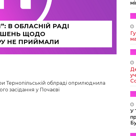
мі
: В ОБЛАСНІЙ РАДІ
ІШЕНЬ ЩОДО
Гу
м
РУ НЕ ПРИЙМАЛИ
Де
уч
Co
ри Тернопільській облраді оприлюднила
ого засідання у Почаєві
У
п
Б