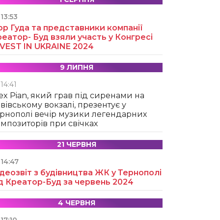
13:53
ор Гуда та представники компанії
еатор- Буд взяли участь у Конгресі
NVEST IN UKRAINE 2024
9 ЛИПНЯ
14:41
ex Pian, який грав під сиренами на
вівському вокзалі, презентує у
рнополі вечір музики легендарних
мпозиторів при свічках
21 ЧЕРВНЯ
14:47
деозвіт з будівництва ЖК у Тернополі
д Креатор-Буд за червень 2024
4 ЧЕРВНЯ