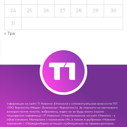
24
25
26
27
28
29
30
31
« Тра
Інформація на сайті Т1 Новини (t1news.tv) є інтелектуальною власністю ПП
«ТРО Тернопіль-Медіа» (Телеканал «Тернопіль1»). За повного чи часткового
використання текстів, зображень, відео чи за будь-якого іншого
поширення інформації «Т1 Новини» гіперпосилання на сайт t1news.tv – є
обов'язковим. Матеріали з позначкою «R», а також в рубриках «Новини
компаній» і «Передвиборча агітація» публікуються на правах реклами.