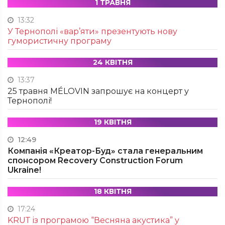
1 ТРАВНЯ
13:32
У Тернополі «вар’яти» презентують нову
гумористичну програму
24 КВІТНЯ
13:37
25 травня MÉLOVIN запрошує на концерт у
Тернополі!
19 КВІТНЯ
12:49
Компанія «Креатор-Буд» стала генеральним
спонсором Recovery Construction Forum
Ukraine!
18 КВІТНЯ
17:24
KRUТ із програмою “Весняна акустика” у