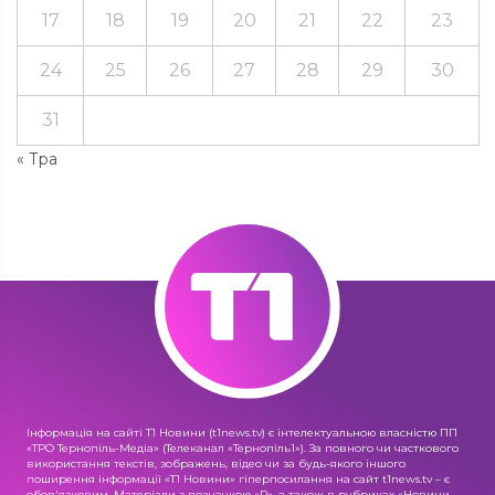
17
18
19
20
21
22
23
24
25
26
27
28
29
30
31
« Тра
Інформація на сайті Т1 Новини (t1news.tv) є інтелектуальною власністю ПП
«ТРО Тернопіль-Медіа» (Телеканал «Тернопіль1»). За повного чи часткового
використання текстів, зображень, відео чи за будь-якого іншого
поширення інформації «Т1 Новини» гіперпосилання на сайт t1news.tv – є
обов'язковим. Матеріали з позначкою «R», а також в рубриках «Новини