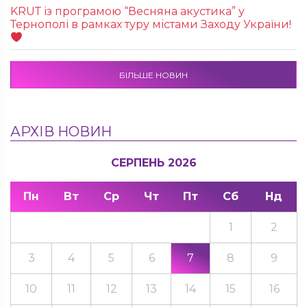
KRUТ із програмою “Весняна акустика” у
Тернополі в рамках туру містами Заходу України!
БІЛЬШЕ НОВИН
АРХІВ НОВИН
СЕРПЕНЬ 2026
Пн
Вт
Ср
Чт
Пт
Сб
Нд
1
2
3
4
5
6
7
8
9
10
11
12
13
14
15
16