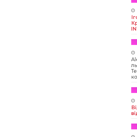
Іг
Кр
I
Al
ль
Те
ко
Ві
ві