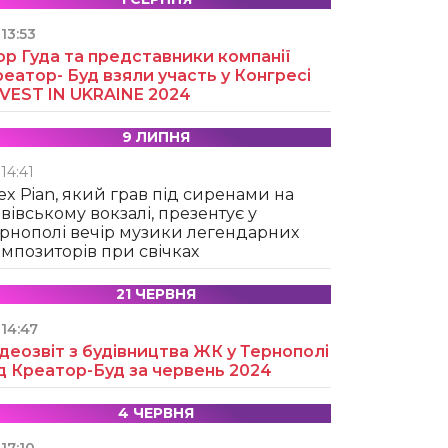
13:53
ор Гуда та представники компанії
еатор- Буд взяли участь у Конгресі
NVEST IN UKRAINE 2024
9 ЛИПНЯ
14:41
ex Pian, який грав під сиренами на
вівському вокзалі, презентує у
рнополі вечір музики легендарних
мпозиторів при свічках
21 ЧЕРВНЯ
14:47
деозвіт з будівництва ЖК у Тернополі
д Креатор-Буд за червень 2024
4 ЧЕРВНЯ