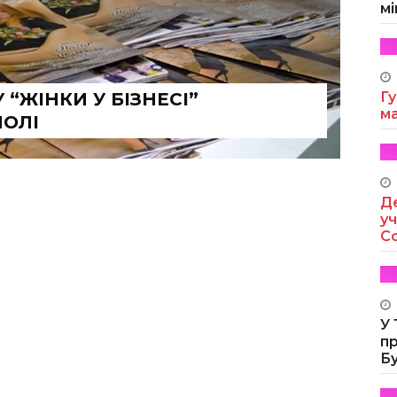
мі
“ЖІНКИ У БІЗНЕСІ”
Гу
м
ПОЛІ
Де
уч
Co
У
п
Б