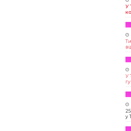
У 
к
Т
ві
У 
г
25
у 