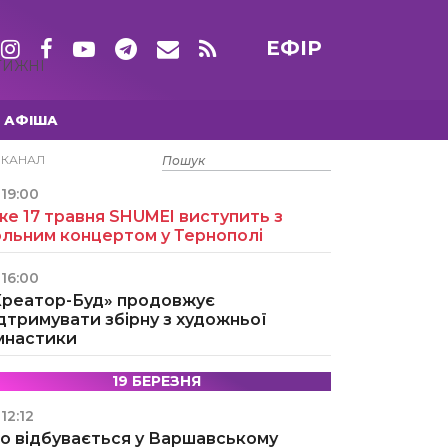
ЕФІР
ТИЖНІ
АФІША
15 ТРАВНЯ
ЕКАНАЛ
19:00
е 17 травня SHUMEI виступить з
ольним концертом у Тернополі
16:00
Креатор-Буд» продовжує
дтримувати збірну з художньої
імнастики
19 БЕРЕЗНЯ
12:12
о відбувається у Варшавському