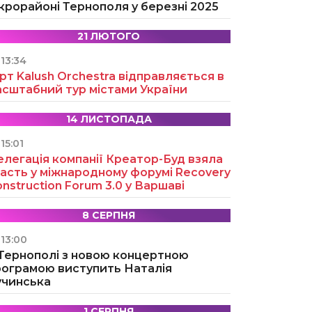
крорайоні Тернополя у березні 2025
21 ЛЮТОГО
13:34
рт Kalush Orchestra відправляється в
асштабний тур містами України
14 ЛИСТОПАДА
15:01
легація компанії Креатор-Буд взяла
асть у міжнародному форумі Recovery
nstruction Forum 3.0 у Варшаві
8 СЕРПНЯ
13:00
 Тернополі з новою концертною
рограмою виступить Наталія
учинська
1 СЕРПНЯ