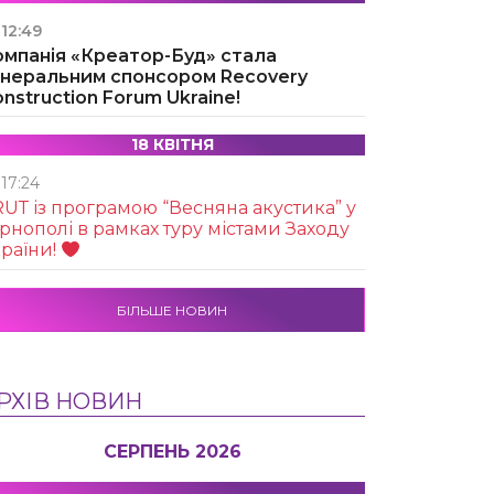
12:49
омпанія «Креатор-Буд» стала
енеральним спонсором Recovery
nstruction Forum Ukraine!
18 КВІТНЯ
17:24
UТ із програмою “Весняна акустика” у
рнополі в рамках туру містами Заходу
раїни!
БІЛЬШЕ НОВИН
РХІВ НОВИН
СЕРПЕНЬ 2026