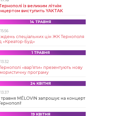
17:10
Тернополі із великим літнім
онцертом виступить YAKTAK
14 ТРАВНЯ
15:56
иждень спеціальних цін ЖК Тернополя
д «Креатор-Буд»
1 ТРАВНЯ
13:32
Тернополі «вар’яти» презентують нову
умористичну програму
24 КВІТНЯ
13:37
 травня MÉLOVIN запрошує на концерт
Тернополі!
19 КВІТНЯ