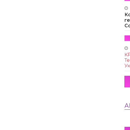
К
г
Co
KR
Те
Ук
А