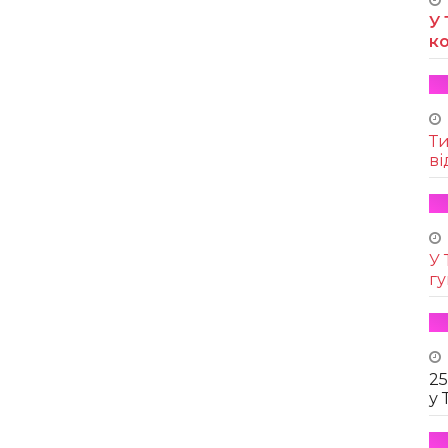
У 
к
Т
ві
У 
г
25
у 