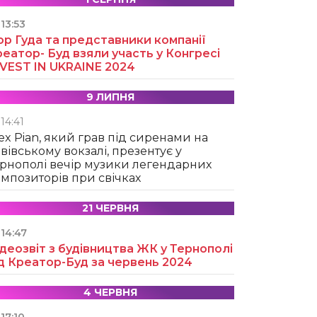
13:53
ор Гуда та представники компанії
еатор- Буд взяли участь у Конгресі
NVEST IN UKRAINE 2024
9 ЛИПНЯ
14:41
ex Pian, який грав під сиренами на
вівському вокзалі, презентує у
рнополі вечір музики легендарних
мпозиторів при свічках
21 ЧЕРВНЯ
14:47
деозвіт з будівництва ЖК у Тернополі
д Креатор-Буд за червень 2024
4 ЧЕРВНЯ