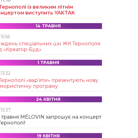
17:10
Тернополі із великим літнім
онцертом виступить YAKTAK
14 ТРАВНЯ
15:56
иждень спеціальних цін ЖК Тернополя
д «Креатор-Буд»
1 ТРАВНЯ
13:32
Тернополі «вар’яти» презентують нову
умористичну програму
24 КВІТНЯ
13:37
 травня MÉLOVIN запрошує на концерт
Тернополі!
19 КВІТНЯ