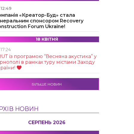
12:49
омпанія «Креатор-Буд» стала
енеральним спонсором Recovery
nstruction Forum Ukraine!
18 КВІТНЯ
17:24
UТ із програмою “Весняна акустика” у
рнополі в рамках туру містами Заходу
раїни!
БІЛЬШЕ НОВИН
РХІВ НОВИН
СЕРПЕНЬ 2026