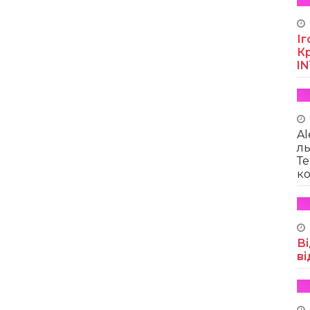
Іг
Кр
I
Al
ль
Те
ко
Ві
ві