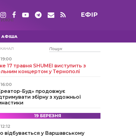
ЕФІР
ТИЖНІ
АФІША
15 ТРАВНЯ
ЕКАНАЛ
19:00
е 17 травня SHUMEI виступить з
ольним концертом у Тернополі
16:00
Креатор-Буд» продовжує
дтримувати збірну з художньої
імнастики
19 БЕРЕЗНЯ
12:12
о відбувається у Варшавському