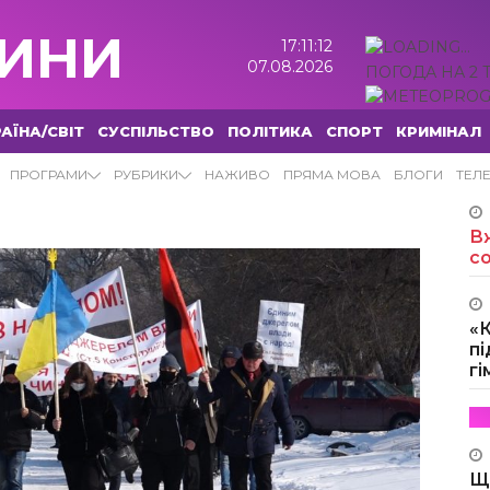
ИНИ
17:11:13
07.08.2026
ПОГОДА НА 2 
АЇНА/СВІТ
СУСПІЛЬСТВО
ПОЛІТИКА
СПОРТ
КРИМІНАЛ
НИ
ПРОГРАМИ
РУБРИКИ
НАЖИВО
ПРЯМА МОВА
БЛОГИ
ТЕЛ
Вж
с
«
пі
г
Щ