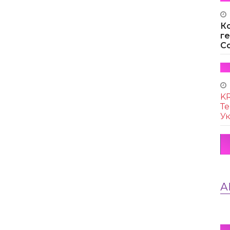
К
г
Co
KR
Те
Ук
А