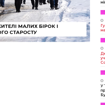
мі
ИТЕЛІ МАЛИХ БІРОК І
Гу
м
ОГО СТАРОСТУ
Де
уч
Co
У
п
Б