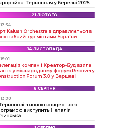
крорайоні Тернополя у березні 2025
21 ЛЮТОГО
13:34
рт Kalush Orchestra відправляється в
асштабний тур містами України
14 ЛИСТОПАДА
15:01
легація компанії Креатор-Буд взяла
асть у міжнародному форумі Recovery
nstruction Forum 3.0 у Варшаві
8 СЕРПНЯ
13:00
 Тернополі з новою концертною
рограмою виступить Наталія
учинська
1 СЕРПНЯ