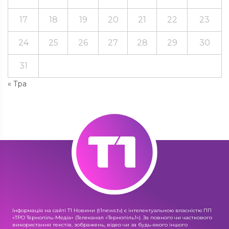
17
18
19
20
21
22
23
24
25
26
27
28
29
30
31
« Тра
Інформація на сайті Т1 Новини (t1news.tv) є інтелектуальною власністю ПП
«ТРО Тернопіль-Медіа» (Телеканал «Тернопіль1»). За повного чи часткового
використання текстів, зображень, відео чи за будь-якого іншого