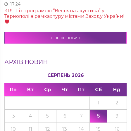
17:24
KRUТ із програмою “Весняна акустика” у
Тернополі в рамках туру містами Заходу України!
БІЛЬШЕ НОВИН
АРХІВ НОВИН
СЕРПЕНЬ 2026
Пн
Вт
Ср
Чт
Пт
Сб
Нд
1
2
3
4
5
6
7
8
9
10
11
12
13
14
15
16