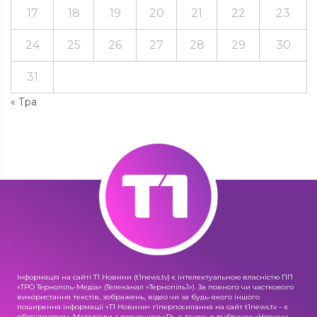
17
18
19
20
21
22
23
24
25
26
27
28
29
30
31
« Тра
Інформація на сайті Т1 Новини (t1news.tv) є інтелектуальною власністю ПП
«ТРО Тернопіль-Медіа» (Телеканал «Тернопіль1»). За повного чи часткового
використання текстів, зображень, відео чи за будь-якого іншого
поширення інформації «Т1 Новини» гіперпосилання на сайт t1news.tv – є
обов'язковим. Матеріали з позначкою «R», а також в рубриках «Новини