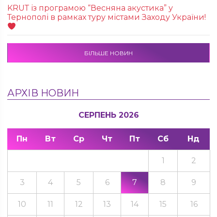
KRUТ із програмою “Весняна акустика” у
Тернополі в рамках туру містами Заходу України!
БІЛЬШЕ НОВИН
АРХІВ НОВИН
СЕРПЕНЬ 2026
Пн
Вт
Ср
Чт
Пт
Сб
Нд
1
2
3
4
5
6
7
8
9
10
11
12
13
14
15
16