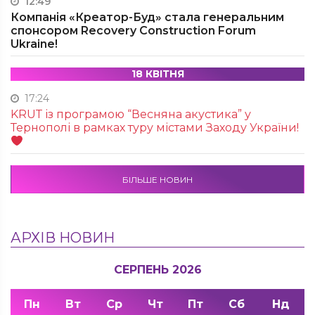
12:49
Компанія «Креатор-Буд» стала генеральним
спонсором Recovery Construction Forum
Ukraine!
18 КВІТНЯ
17:24
KRUТ із програмою “Весняна акустика” у
Тернополі в рамках туру містами Заходу України!
БІЛЬШЕ НОВИН
АРХІВ НОВИН
СЕРПЕНЬ 2026
Пн
Вт
Ср
Чт
Пт
Сб
Нд