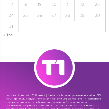
17
18
19
20
21
22
23
24
25
26
27
28
29
30
31
« Тра
Інформація на сайті Т1 Новини (t1news.tv) є інтелектуальною власністю ПП
«ТРО Тернопіль-Медіа» (Телеканал «Тернопіль1»). За повного чи часткового
використання текстів, зображень, відео чи за будь-якого іншого
поширення інформації «Т1 Новини» гіперпосилання на сайт t1news.tv – є
обов'язковим. Матеріали з позначкою «R», а також в рубриках «Новини