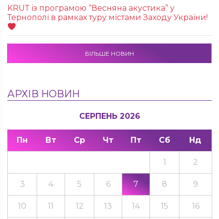
KRUТ із програмою “Весняна акустика” у
Тернополі в рамках туру містами Заходу України!
БІЛЬШЕ НОВИН
АРХІВ НОВИН
СЕРПЕНЬ 2026
Пн
Вт
Ср
Чт
Пт
Сб
Нд
1
2
3
4
5
6
7
8
9
10
11
12
13
14
15
16