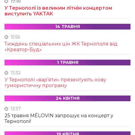
17:10
У Тернополі із великим літнім концертом
виступить YAKTAK
14 ТРАВНЯ
15:56
Тиждень спеціальних цін ЖК Тернополя від
«Креатор-Буд»
1 ТРАВНЯ
13:32
У Тернополі «вар’яти» презентують нову
гумористичну програму
24 КВІТНЯ
13:37
25 травня MÉLOVIN запрошує на концерт у
Тернополі!
19 КВІТНЯ