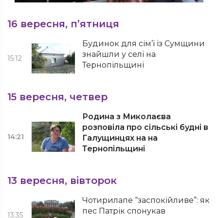
16 вересня, п’ятниця
Будинок для сім’ї із Сумщини
знайшли у селі на
15:12
Тернопільщині
15 вересня, четвер
Родина з Миколаєва
розповіла про сільські будні в
14:21
Галущинцях на на
Тернопільщині
13 вересня, вівторок
Чотирилапе “заспокійливе”: як
пес Патрік спонукав
13:35