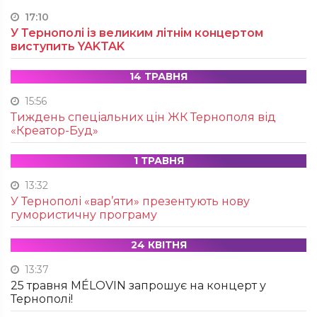
17:10
У Тернополі із великим літнім концертом
виступить YAKTAK
14 ТРАВНЯ
15:56
Тиждень спеціальних цін ЖК Тернополя від
«Креатор-Буд»
1 ТРАВНЯ
13:32
У Тернополі «вар’яти» презентують нову
гумористичну програму
24 КВІТНЯ
13:37
25 травня MÉLOVIN запрошує на концерт у
Тернополі!