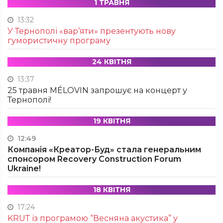
1 ТРАВНЯ
13:32
У Тернополі «вар’яти» презентують нову
гумористичну програму
24 КВІТНЯ
13:37
25 травня MÉLOVIN запрошує на концерт у
Тернополі!
19 КВІТНЯ
12:49
Компанія «Креатор-Буд» стала генеральним
спонсором Recovery Construction Forum
Ukraine!
18 КВІТНЯ
17:24
KRUТ із програмою “Весняна акустика” у