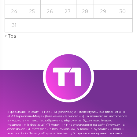
24
25
26
27
28
29
30
31
« Тра
Інформація на сайті Т1 Новини (t1news.tv) є інтелектуальною власністю ПП
«ТРО Тернопіль-Медіа» (Телеканал «Тернопіль1»). За повного чи часткового
використання текстів, зображень, відео чи за будь-якого іншого
поширення інформації «Т1 Новини» гіперпосилання на сайт t1news.tv – є
обов'язковим. Матеріали з позначкою «R», а також в рубриках «Новини
компаній» і «Передвиборча агітація» публікуються на правах реклами.