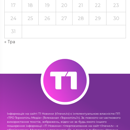
17
18
19
20
21
22
23
24
25
26
27
28
29
30
31
« Тра
Інформація на сайті Т1 Новини (t1news.tv) є інтелектуальною власністю ПП
«ТРО Тернопіль-Медіа» (Телеканал «Тернопіль1»). За повного чи часткового
використання текстів, зображень, відео чи за будь-якого іншого
поширення інформації «Т1 Новини» гіперпосилання на сайт t1news.tv – є
обов'язковим. Матеріали з позначкою «R», а також в рубриках «Новини