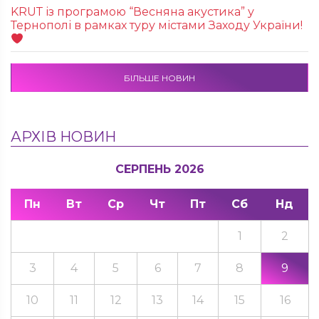
KRUТ із програмою “Весняна акустика” у
Тернополі в рамках туру містами Заходу України!
БІЛЬШЕ НОВИН
АРХІВ НОВИН
СЕРПЕНЬ 2026
Пн
Вт
Ср
Чт
Пт
Сб
Нд
1
2
3
4
5
6
7
8
9
10
11
12
13
14
15
16