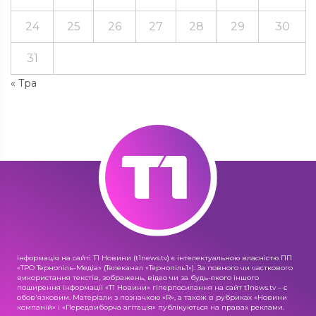
24
25
26
27
28
29
30
31
« Тра
Інформація на сайті Т1 Новини (t1news.tv) є інтелектуальною власністю ПП
«ТРО Тернопіль-Медіа» (Телеканал «Тернопіль1»). За повного чи часткового
використання текстів, зображень, відео чи за будь-якого іншого
поширення інформації «Т1 Новини» гіперпосилання на сайт t1news.tv – є
обов'язковим. Матеріали з позначкою «R», а також в рубриках «Новини
компаній» і «Передвиборча агітація» публікуються на правах реклами.