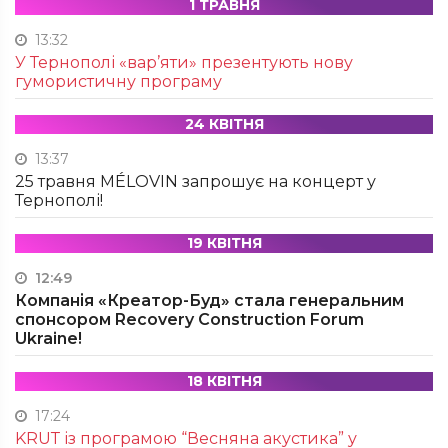
1 ТРАВНЯ
13:32
У Тернополі «вар’яти» презентують нову
гумористичну програму
24 КВІТНЯ
13:37
25 травня MÉLOVIN запрошує на концерт у
Тернополі!
19 КВІТНЯ
12:49
Компанія «Креатор-Буд» стала генеральним
спонсором Recovery Construction Forum
Ukraine!
18 КВІТНЯ
17:24
KRUТ із програмою “Весняна акустика” у