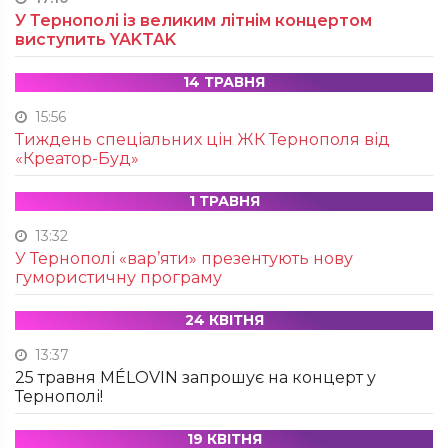
У Тернополі із великим літнім концертом
виступить YAKTAK
14 ТРАВНЯ
15:56
Тиждень спеціальних цін ЖК Тернополя від
«Креатор-Буд»
1 ТРАВНЯ
13:32
У Тернополі «вар’яти» презентують нову
гумористичну програму
24 КВІТНЯ
13:37
25 травня MÉLOVIN запрошує на концерт у
Тернополі!
19 КВІТНЯ