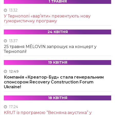
1 ТРАВНЯ
13:32
У Тернополі «вар’яти» презентують нову
гумористичну програму
24 КВІТНЯ
13:37
25 травня MÉLOVIN запрошує на концерт у
Тернополі!
19 КВІТНЯ
12:49
Компанія «Креатор-Буд» стала генеральним
спонсором Recovery Construction Forum
Ukraine!
18 КВІТНЯ
17:24
KRUТ із програмою “Весняна акустика” у