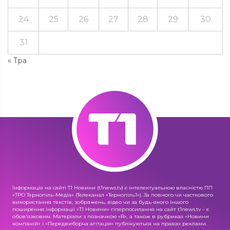
24
25
26
27
28
29
30
31
« Тра
Інформація на сайті Т1 Новини (t1news.tv) є інтелектуальною власністю ПП
«ТРО Тернопіль-Медіа» (Телеканал «Тернопіль1»). За повного чи часткового
використання текстів, зображень, відео чи за будь-якого іншого
поширення інформації «Т1 Новини» гіперпосилання на сайт t1news.tv – є
обов'язковим. Матеріали з позначкою «R», а також в рубриках «Новини
компаній» і «Передвиборча агітація» публікуються на правах реклами.