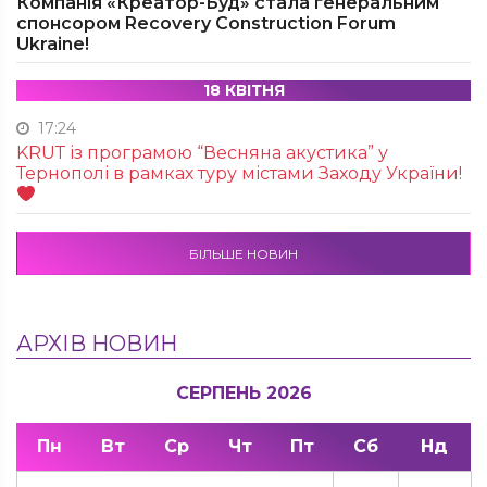
Компанія «Креатор-Буд» стала генеральним
спонсором Recovery Construction Forum
Ukraine!
18 КВІТНЯ
17:24
KRUТ із програмою “Весняна акустика” у
Тернополі в рамках туру містами Заходу України!
БІЛЬШЕ НОВИН
АРХІВ НОВИН
СЕРПЕНЬ 2026
Пн
Вт
Ср
Чт
Пт
Сб
Нд