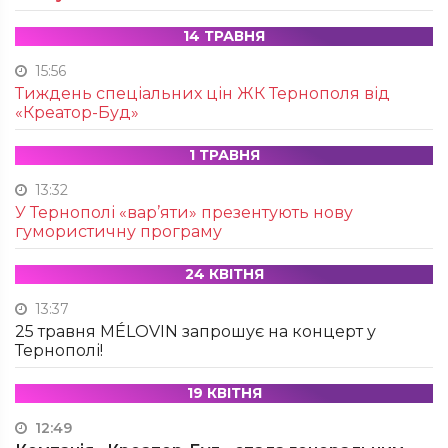
14 ТРАВНЯ
15:56
Тиждень спеціальних цін ЖК Тернополя від
«Креатор-Буд»
1 ТРАВНЯ
13:32
У Тернополі «вар’яти» презентують нову
гумористичну програму
24 КВІТНЯ
13:37
25 травня MÉLOVIN запрошує на концерт у
Тернополі!
19 КВІТНЯ
12:49