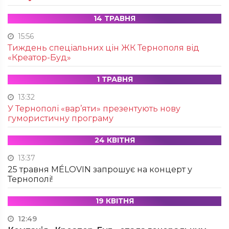
14 ТРАВНЯ
15:56
Тиждень спеціальних цін ЖК Тернополя від
«Креатор-Буд»
1 ТРАВНЯ
13:32
У Тернополі «вар’яти» презентують нову
гумористичну програму
24 КВІТНЯ
13:37
25 травня MÉLOVIN запрошує на концерт у
Тернополі!
19 КВІТНЯ
12:49