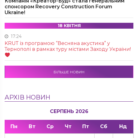
Компанія «Креатор-Буд» стала генеральним
спонсором Recovery Construction Forum
Ukraine!
18 КВІТНЯ
17:24
KRUТ із програмою “Весняна акустика” у
Тернополі в рамках туру містами Заходу України!
БІЛЬШЕ НОВИН
АРХІВ НОВИН
СЕРПЕНЬ 2026
Пн
Вт
Ср
Чт
Пт
Сб
Нд