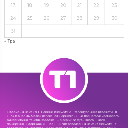
17
18
19
20
21
22
23
24
25
26
27
28
29
30
31
« Тра
Інформація на сайті Т1 Новини (t1news.tv) є інтелектуальною власністю ПП
«ТРО Тернопіль-Медіа» (Телеканал «Тернопіль1»). За повного чи часткового
використання текстів, зображень, відео чи за будь-якого іншого
поширення інформації «Т1 Новини» гіперпосилання на сайт t1news.tv – є
обов'язковим. Матеріали з позначкою «R», а також в рубриках «Новини