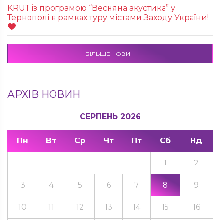
KRUТ із програмою “Весняна акустика” у
Тернополі в рамках туру містами Заходу України!
БІЛЬШЕ НОВИН
АРХІВ НОВИН
СЕРПЕНЬ 2026
Пн
Вт
Ср
Чт
Пт
Сб
Нд
1
2
3
4
5
6
7
8
9
10
11
12
13
14
15
16