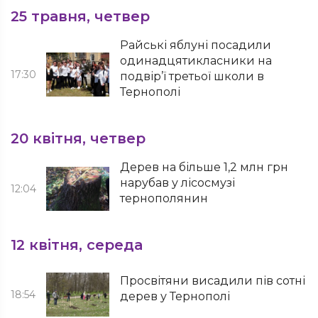
25 травня, четвер
Райські яблуні посадили
одинадцятикласники на
17:30
подвір’ї третьої школи в
Тернополі
20 квітня, четвер
Дерев на більше 1,2 млн грн
нарубав у лісосмузі
12:04
тернополянин
12 квітня, середа
Просвітяни висадили пів сотні
18:54
дерев у Тернополі