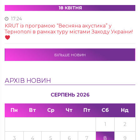
18 КВІТНЯ
17:24
KRUТ із програмою “Весняна акустика” у
Тернополі в рамках туру містами Заходу України!
БІЛЬШЕ НОВИН
АРХІВ НОВИН
СЕРПЕНЬ 2026
Пн
Вт
Ср
Чт
Пт
Сб
Нд
1
2
3
4
5
6
7
8
9