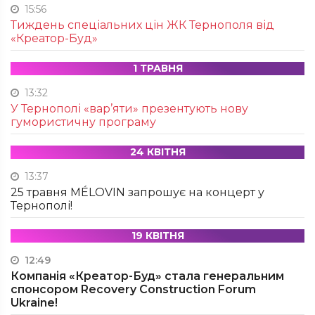
15:56
Тиждень спеціальних цін ЖК Тернополя від
«Креатор-Буд»
1 ТРАВНЯ
13:32
У Тернополі «вар’яти» презентують нову
гумористичну програму
24 КВІТНЯ
13:37
25 травня MÉLOVIN запрошує на концерт у
Тернополі!
19 КВІТНЯ
12:49
Компанія «Креатор-Буд» стала генеральним
спонсором Recovery Construction Forum
Ukraine!