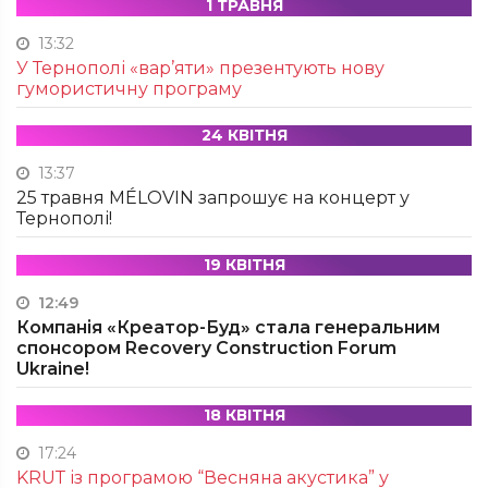
1 ТРАВНЯ
13:32
У Тернополі «вар’яти» презентують нову
гумористичну програму
24 КВІТНЯ
13:37
25 травня MÉLOVIN запрошує на концерт у
Тернополі!
19 КВІТНЯ
12:49
Компанія «Креатор-Буд» стала генеральним
спонсором Recovery Construction Forum
Ukraine!
18 КВІТНЯ
17:24
KRUТ із програмою “Весняна акустика” у