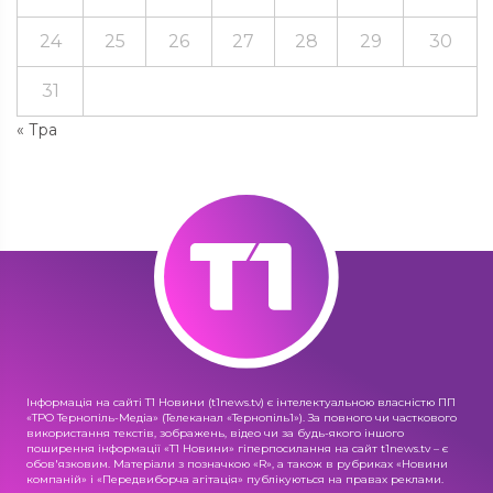
24
25
26
27
28
29
30
31
« Тра
Інформація на сайті Т1 Новини (t1news.tv) є інтелектуальною власністю ПП
«ТРО Тернопіль-Медіа» (Телеканал «Тернопіль1»). За повного чи часткового
використання текстів, зображень, відео чи за будь-якого іншого
поширення інформації «Т1 Новини» гіперпосилання на сайт t1news.tv – є
обов'язковим. Матеріали з позначкою «R», а також в рубриках «Новини
компаній» і «Передвиборча агітація» публікуються на правах реклами.