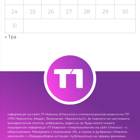
24
25
26
27
28
29
30
31
« Тра
Інформація на сайті Т1 Новини (t1news.tv) є інтелектуальною власністю ПП
«ТРО Тернопіль-Медіа» (Телеканал «Тернопіль1»). За повного чи часткового
використання текстів, зображень, відео чи за будь-якого іншого
поширення інформації «Т1 Новини» гіперпосилання на сайт t1news.tv – є
обов'язковим. Матеріали з позначкою «R», а також в рубриках «Новини
компаній» і «Передвиборча агітація» публікуються на правах реклами.