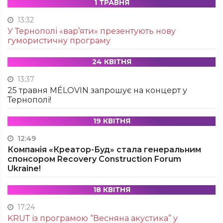
1 ТРАВНЯ
13:32
У Тернополі «вар’яти» презентують нову
гумористичну програму
24 КВІТНЯ
13:37
25 травня MÉLOVIN запрошує на концерт у
Тернополі!
19 КВІТНЯ
12:49
Компанія «Креатор-Буд» стала генеральним
спонсором Recovery Construction Forum
Ukraine!
18 КВІТНЯ
17:24
KRUТ із програмою “Весняна акустика” у