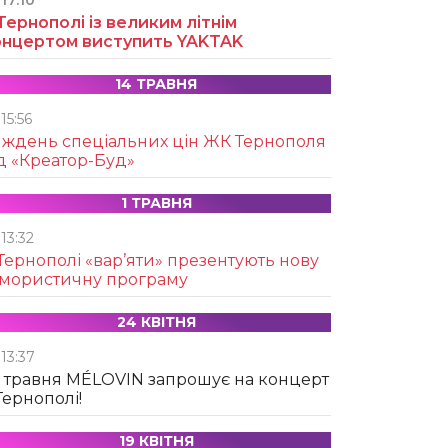
17:10
Тернополі із великим літнім
онцертом виступить YAKTAK
14 ТРАВНЯ
15:56
иждень спеціальних цін ЖК Тернополя
д «Креатор-Буд»
1 ТРАВНЯ
13:32
Тернополі «вар’яти» презентують нову
умористичну програму
24 КВІТНЯ
13:37
 травня MÉLOVIN запрошує на концерт
Тернополі!
19 КВІТНЯ