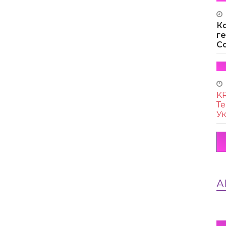
К
г
Co
KR
Те
Ук
А