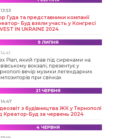
13:53
ор Гуда та представники компанії
еатор- Буд взяли участь у Конгресі
NVEST IN UKRAINE 2024
9 ЛИПНЯ
14:41
ex Pian, який грав під сиренами на
вівському вокзалі, презентує у
рнополі вечір музики легендарних
мпозиторів при свічках
21 ЧЕРВНЯ
14:47
деозвіт з будівництва ЖК у Тернополі
д Креатор-Буд за червень 2024
4 ЧЕРВНЯ