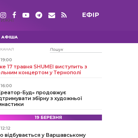
ЕФІР
ТИЖНІ
АФІША
15 ТРАВНЯ
ЕКАНАЛ
19:00
е 17 травня SHUMEI виступить з
ольним концертом у Тернополі
16:00
Креатор-Буд» продовжує
дтримувати збірну з художньої
імнастики
19 БЕРЕЗНЯ
12:12
о відбувається у Варшавському