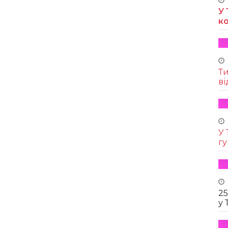
У 
к
Т
ві
У 
г
25
у 