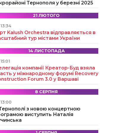
крорайоні Тернополя у березні 2025
21 ЛЮТОГО
13:34
рт Kalush Orchestra відправляється в
асштабний тур містами України
14 ЛИСТОПАДА
15:01
легація компанії Креатор-Буд взяла
асть у міжнародному форумі Recovery
nstruction Forum 3.0 у Варшаві
8 СЕРПНЯ
13:00
 Тернополі з новою концертною
рограмою виступить Наталія
учинська
1 СЕРПНЯ