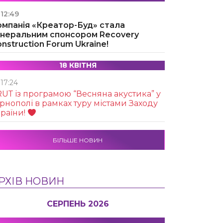
12:49
омпанія «Креатор-Буд» стала
енеральним спонсором Recovery
nstruction Forum Ukraine!
18 КВІТНЯ
17:24
UТ із програмою “Весняна акустика” у
рнополі в рамках туру містами Заходу
раїни!
БІЛЬШЕ НОВИН
РХІВ НОВИН
СЕРПЕНЬ 2026