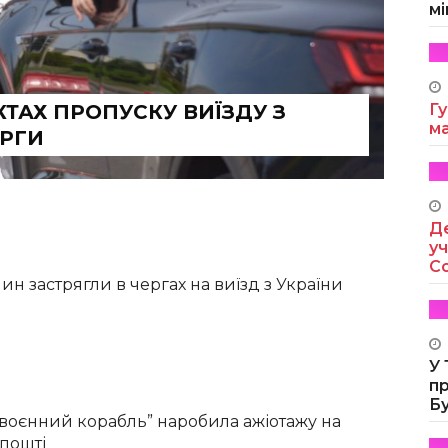
мі
ТАХ ПРОПУСКУ ВИЇЗДУ З
Гу
м
ЕРГИ
Де
уч
Co
н застрягли в чергах на виїзд з України
У
п
Б
 воєнний корабль” наробила ажіотажу на
 пошті