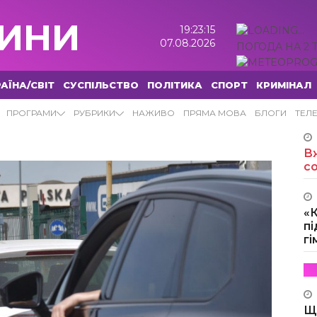
ИНИ
19:23:16
07.08.2026
ПОГОДА НА 2 
АЇНА/СВІТ
СУСПІЛЬСТВО
ПОЛІТИКА
СПОРТ
КРИМІНАЛ
ПРОГРАМИ
РУБРИКИ
НАЖИВО
ПРЯМА МОВА
БЛОГИ
ТЕЛ
Вж
с
«
пі
г
Щ