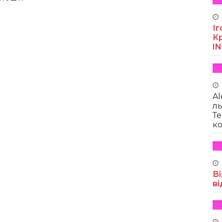
Іг
Кр
I
Al
ль
Те
ко
Ві
ві