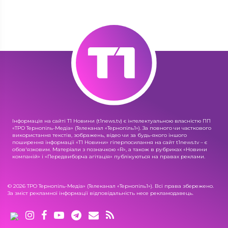
Інформація на сайті Т1 Новини (t1news.tv) є інтелектуальною власністю ПП
«ТРО Тернопіль-Медіа» (Телеканал «Тернопіль1»). За повного чи часткового
використання текстів, зображень, відео чи за будь-якого іншого
поширення інформації «Т1 Новини» гіперпосилання на сайт t1news.tv – є
обов'язковим. Матеріали з позначкою «R», а також в рубриках «Новини
компаній» і «Передвиборча агітація» публікуються на правах реклами.
© 2026 ТРО Тернопіль-Медіа» (Телеканал «Тернопіль1»). Всі права збережено.
За зміст рекламної інформації відповідальність несе рекламодавець.