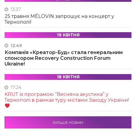
13:37
25 травня MÉLOVIN запрошує на концерт у
Тернополі!
19 КВІТНЯ
12:49
Компанія «Креатор-Буд» стала генеральним
спонсором Recovery Construction Forum
Ukraine!
18 КВІТНЯ
17:24
KRUТ із програмою “Весняна акустика” у
Тернополі в рамках туру містами Заходу України!
БІЛЬШЕ НОВИН