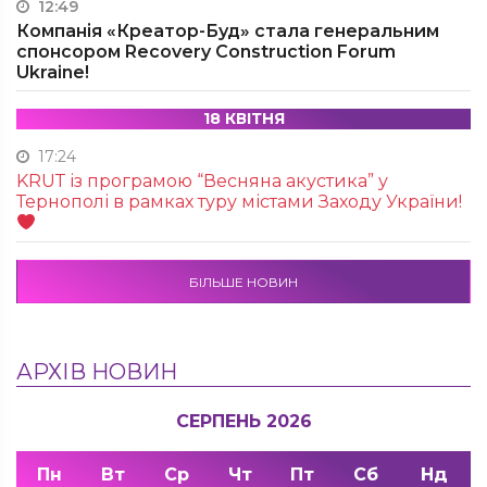
12:49
Компанія «Креатор-Буд» стала генеральним
спонсором Recovery Construction Forum
Ukraine!
18 КВІТНЯ
17:24
KRUТ із програмою “Весняна акустика” у
Тернополі в рамках туру містами Заходу України!
БІЛЬШЕ НОВИН
АРХІВ НОВИН
СЕРПЕНЬ 2026
Пн
Вт
Ср
Чт
Пт
Сб
Нд