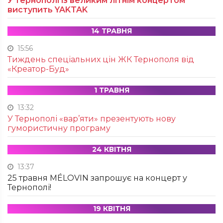
У Тернополі із великим літнім концертом
виступить YAKTAK
14 ТРАВНЯ
15:56
Тиждень спеціальних цін ЖК Тернополя від
«Креатор-Буд»
1 ТРАВНЯ
13:32
У Тернополі «вар’яти» презентують нову
гумористичну програму
24 КВІТНЯ
13:37
25 травня MÉLOVIN запрошує на концерт у
Тернополі!
19 КВІТНЯ