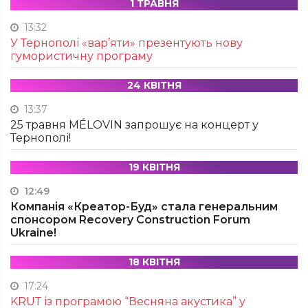
1 ТРАВНЯ
13:32
У Тернополі «вар’яти» презентують нову
гумористичну програму
24 КВІТНЯ
13:37
25 травня MÉLOVIN запрошує на концерт у
Тернополі!
19 КВІТНЯ
12:49
Компанія «Креатор-Буд» стала генеральним
спонсором Recovery Construction Forum
Ukraine!
18 КВІТНЯ
17:24
KRUТ із програмою “Весняна акустика” у