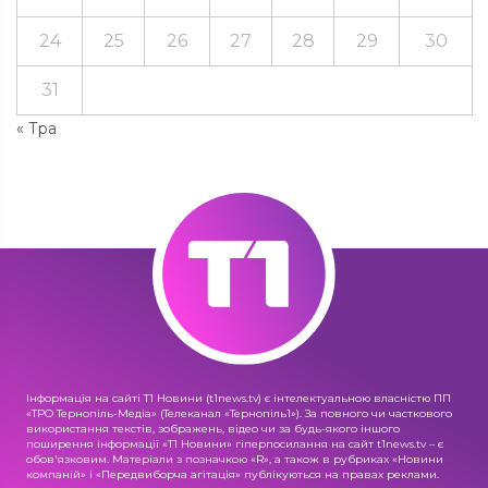
24
25
26
27
28
29
30
31
« Тра
Інформація на сайті Т1 Новини (t1news.tv) є інтелектуальною власністю ПП
«ТРО Тернопіль-Медіа» (Телеканал «Тернопіль1»). За повного чи часткового
використання текстів, зображень, відео чи за будь-якого іншого
поширення інформації «Т1 Новини» гіперпосилання на сайт t1news.tv – є
обов'язковим. Матеріали з позначкою «R», а також в рубриках «Новини
компаній» і «Передвиборча агітація» публікуються на правах реклами.