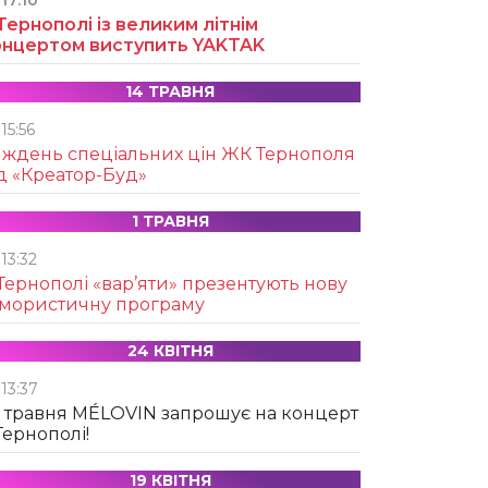
17:10
Тернополі із великим літнім
онцертом виступить YAKTAK
14 ТРАВНЯ
15:56
иждень спеціальних цін ЖК Тернополя
д «Креатор-Буд»
1 ТРАВНЯ
13:32
Тернополі «вар’яти» презентують нову
умористичну програму
24 КВІТНЯ
13:37
 травня MÉLOVIN запрошує на концерт
Тернополі!
19 КВІТНЯ