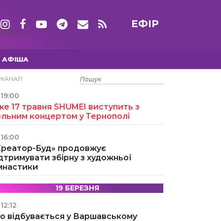
ЕФІР
ТИЖНІ
АФІША
15 ТРАВНЯ
ЕКАНАЛ
19:00
е 17 травня SHUMEI виступить з
ольним концертом у Тернополі
16:00
Креатор-Буд» продовжує
дтримувати збірну з художньої
імнастики
19 БЕРЕЗНЯ
12:12
о відбувається у Варшавському