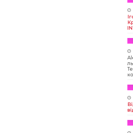
Іг
Кр
I
Al
ль
Те
ко
Ві
ві