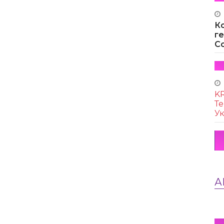
К
г
Co
KR
Те
Ук
А