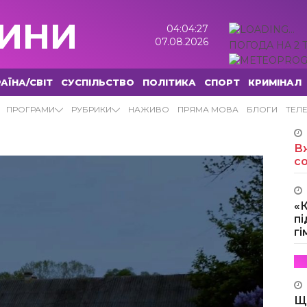
ИНИ
04:04:28
07.08.2026
ПОГОДА НА 2 
АЇНА/СВІТ
СУСПІЛЬСТВО
ПОЛІТИКА
СПОРТ
КРИМІНАЛ
ПРОГРАМИ
РУБРИКИ
НАЖИВО
ПРЯМА МОВА
БЛОГИ
ТЕЛ
Вж
с
«
пі
г
Щ