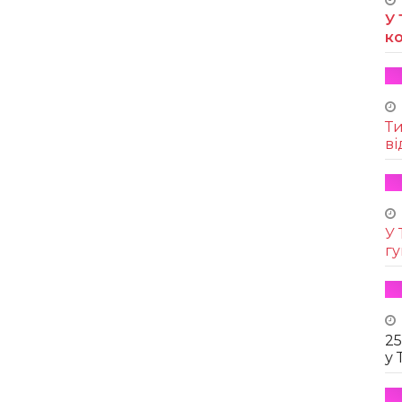
У 
к
Т
ві
У 
г
25
у 