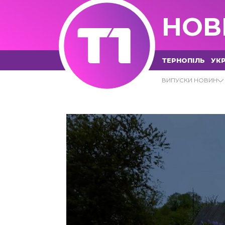
НОВ
ТЕРНОПІЛЬ
УКР
АГРЕСІЯ АРХІВИ - Т1 НОВИНИ
ВИПУСКИ НОВИН