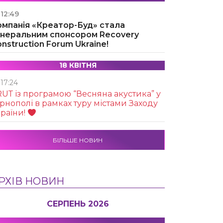
12:49
омпанія «Креатор-Буд» стала
енеральним спонсором Recovery
nstruction Forum Ukraine!
18 КВІТНЯ
17:24
UТ із програмою “Весняна акустика” у
рнополі в рамках туру містами Заходу
раїни!
БІЛЬШЕ НОВИН
РХІВ НОВИН
СЕРПЕНЬ 2026