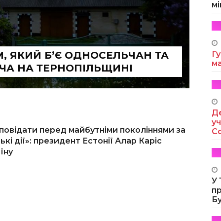
мі
, ЯКИЙ Б’Є ОДНОСЕЛЬЧАН ТА
Гу
м
ЧА НА ТЕРНОПІЛЬЩИНІ
Де
уч
дповідати перед майбутніми поколіннями за
Co
кі дії»: президент Естонії Алар Каріс
їну
У
п
Б