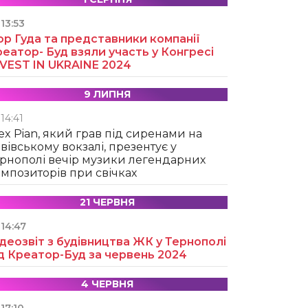
13:53
ор Гуда та представники компанії
еатор- Буд взяли участь у Конгресі
NVEST IN UKRAINE 2024
9 ЛИПНЯ
14:41
ex Pian, який грав під сиренами на
вівському вокзалі, презентує у
рнополі вечір музики легендарних
мпозиторів при свічках
21 ЧЕРВНЯ
14:47
деозвіт з будівництва ЖК у Тернополі
д Креатор-Буд за червень 2024
4 ЧЕРВНЯ