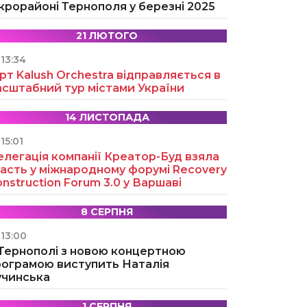
крорайоні Тернополя у березні 2025
21 ЛЮТОГО
13:34
рт Kalush Orchestra відправляється в
асштабний тур містами України
14 ЛИСТОПАДА
15:01
легація компанії Креатор-Буд взяла
асть у міжнародному форумі Recovery
nstruction Forum 3.0 у Варшаві
8 СЕРПНЯ
13:00
 Тернополі з новою концертною
рограмою виступить Наталія
учинська
1 СЕРПНЯ