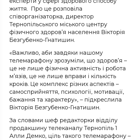
експерти у сфері здорового способу
життя. Про це розповіла
співорганізаторка, директор
Тернопільського міського центру
фізичного здоров’я населення Вікторія
Безгубенко-Гнатишин.
«Важливо, аби завдяки нашому
телемарафону зрозуміли, що здоров’я –
це не лише фізична активність і робота
м’язів, це не лише вправи і кількість
кроків. Це комплекс різних аспектів –
самосприйняття, психології, мотивації,
бажання та характеру», – підкреслила
Вікторія Безгубенко-Гнатишин.
За словами шеф редакторки відділу
продакшину телеканалу Тернопіль 1
Алли Демко, ціль такого телемарафону –