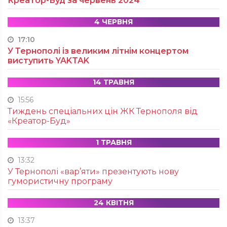
Креатор-Буд за червень 2024
4 ЧЕРВНЯ
17:10
У Тернополі із великим літнім концертом
виступить YAKTAK
14 ТРАВНЯ
15:56
Тиждень спеціальних цін ЖК Тернополя від
«Креатор-Буд»
1 ТРАВНЯ
13:32
У Тернополі «вар’яти» презентують нову
гумористичну програму
24 КВІТНЯ
13:37