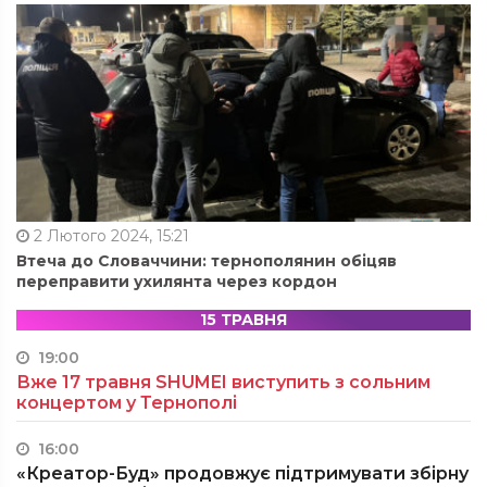
2 Лютого 2024, 15:21
Втеча до Словаччини: тернополянин обіцяв
переправити ухилянта через кордон
15 ТРАВНЯ
19:00
Вже 17 травня SHUMEI виступить з сольним
концертом у Тернополі
16:00
«Креатор-Буд» продовжує підтримувати збірну