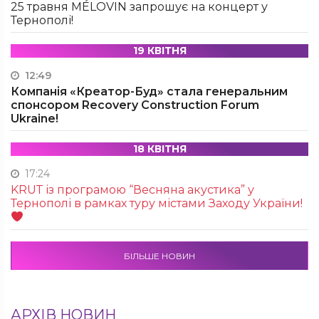
25 травня MÉLOVIN запрошує на концерт у
Тернополі!
19 КВІТНЯ
12:49
Компанія «Креатор-Буд» стала генеральним
спонсором Recovery Construction Forum
Ukraine!
18 КВІТНЯ
17:24
KRUТ із програмою “Весняна акустика” у
Тернополі в рамках туру містами Заходу України!
БІЛЬШЕ НОВИН
АРХІВ НОВИН