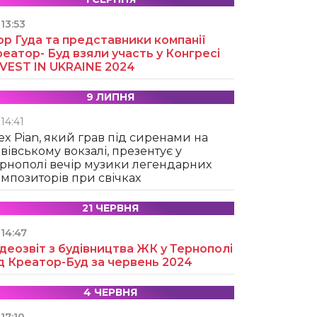
13:53
ор Гуда та представники компанії
еатор- Буд взяли участь у Конгресі
NVEST IN UKRAINE 2024
9 ЛИПНЯ
14:41
ex Pian, який грав під сиренами на
вівському вокзалі, презентує у
рнополі вечір музики легендарних
мпозиторів при свічках
21 ЧЕРВНЯ
14:47
деозвіт з будівництва ЖК у Тернополі
д Креатор-Буд за червень 2024
4 ЧЕРВНЯ