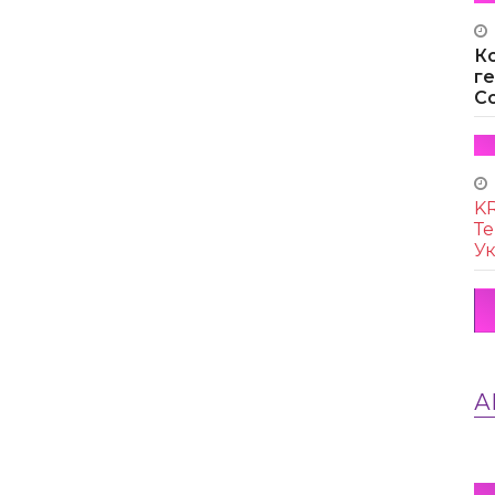
К
г
Co
KR
Те
Ук
А