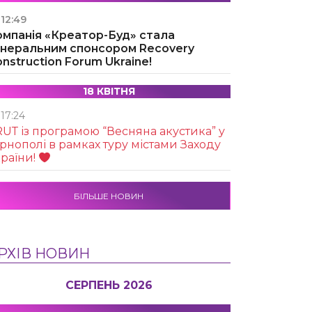
12:49
омпанія «Креатор-Буд» стала
енеральним спонсором Recovery
nstruction Forum Ukraine!
18 КВІТНЯ
17:24
UТ із програмою “Весняна акустика” у
рнополі в рамках туру містами Заходу
раїни!
БІЛЬШЕ НОВИН
РХІВ НОВИН
СЕРПЕНЬ 2026