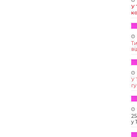
У 
к
Т
ві
У 
г
25
у 