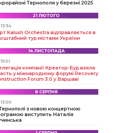
крорайоні Тернополя у березні 2025
21 ЛЮТОГО
13:34
рт Kalush Orchestra відправляється в
асштабний тур містами України
14 ЛИСТОПАДА
15:01
легація компанії Креатор-Буд взяла
асть у міжнародному форумі Recovery
nstruction Forum 3.0 у Варшаві
8 СЕРПНЯ
13:00
 Тернополі з новою концертною
рограмою виступить Наталія
учинська
1 СЕРПНЯ