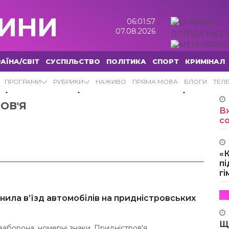
ИНИ
06:01:58
07.08.2026
ПОГОДА НА 2 
АЇНА/СВІТ
СУСПІЛЬСТВО
ПОЛІТИКА
СПОРТ
КРИМІНАЛ
,
,
,
ПРОГРАМИ
РУБРИКИ
НАЖИВО
ПРЯМА МОВА
БЛОГИ
ТЕЛ
І
ЗАБОРОНА
НОМЕРНІ ЗНАКИ
ОВ'Я
Вж
с
«
пі
г
нила в’їзд автомобілів на придністровських
Щ
заборона
,
номерні знаки
,
Придністров'я