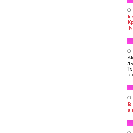
Іг
Кр
I
Al
ль
Те
ко
Ві
ві