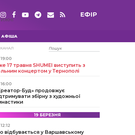
ЕФІР
ТИЖНІ
АФІША
15 ТРАВНЯ
ЕКАНАЛ
19:00
е 17 травня SHUMEI виступить з
ольним концертом у Тернополі
16:00
Креатор-Буд» продовжує
дтримувати збірну з художньої
імнастики
19 БЕРЕЗНЯ
12:12
о відбувається у Варшавському