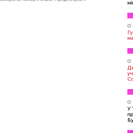
мі
Гу
м
Де
уч
Co
У
п
Б