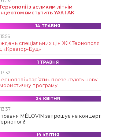
17:10
Тернополі із великим літнім
онцертом виступить YAKTAK
14 ТРАВНЯ
15:56
иждень спеціальних цін ЖК Тернополя
д «Креатор-Буд»
1 ТРАВНЯ
13:32
Тернополі «вар’яти» презентують нову
умористичну програму
24 КВІТНЯ
13:37
 травня MÉLOVIN запрошує на концерт
Тернополі!
19 КВІТНЯ