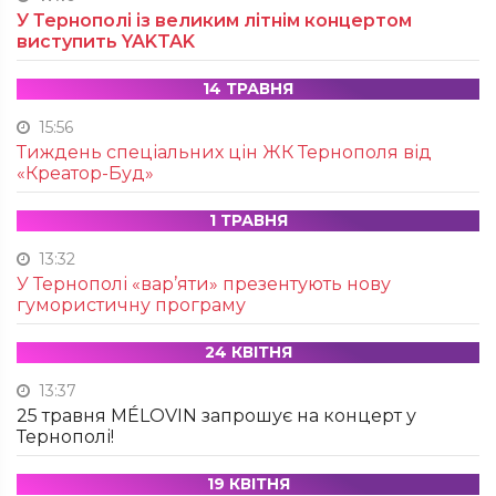
У Тернополі із великим літнім концертом
виступить YAKTAK
14 ТРАВНЯ
15:56
Тиждень спеціальних цін ЖК Тернополя від
«Креатор-Буд»
1 ТРАВНЯ
13:32
У Тернополі «вар’яти» презентують нову
гумористичну програму
24 КВІТНЯ
13:37
25 травня MÉLOVIN запрошує на концерт у
Тернополі!
19 КВІТНЯ