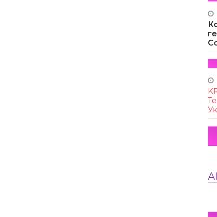
К
г
Co
KR
Те
Ук
А