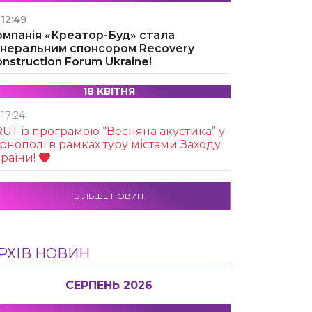
12:49
омпанія «Креатор-Буд» стала
енеральним спонсором Recovery
nstruction Forum Ukraine!
18 КВІТНЯ
17:24
UТ із програмою “Весняна акустика” у
рнополі в рамках туру містами Заходу
раїни!
БІЛЬШЕ НОВИН
РХІВ НОВИН
СЕРПЕНЬ 2026