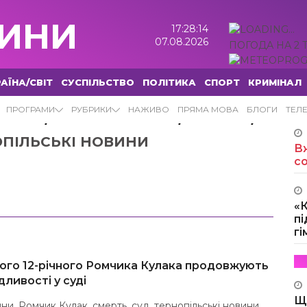
ИНИ
17:28:15
07.08.2026
ПОГОДА НА 2 
АЇНА/СВІТ
СУСПІЛЬСТВО
ПОЛІТИКА
СПОРТ
КРИМІНАЛ
,
,
,
ПРОГРАМИ
РУБРИКИ
НАЖИВО
ПРЯМА МОВА
БЛОГИ
ТЕЛ
ВИНИ
РОМЧИК КУЛАК
СМЕРТЬ
ПІЛЬСЬКІ НОВИНИ
Вж
с
«
пі
г
ого 12-річного Ромчика Кулака продовжують
ливості у суді
Щ
ини
,
Ромчик Кулак
,
смерть
,
суд
,
тернопільські новини