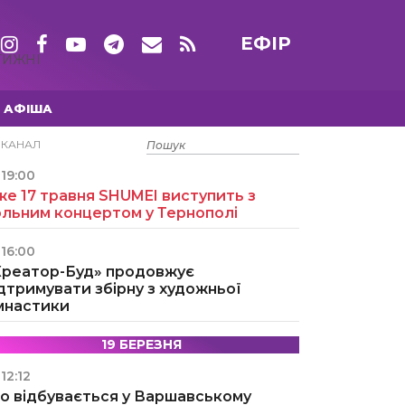
ЕФІР
ТИЖНІ
АФІША
15 ТРАВНЯ
ЕКАНАЛ
19:00
е 17 травня SHUMEI виступить з
ольним концертом у Тернополі
16:00
Креатор-Буд» продовжує
дтримувати збірну з художньої
імнастики
19 БЕРЕЗНЯ
12:12
о відбувається у Варшавському