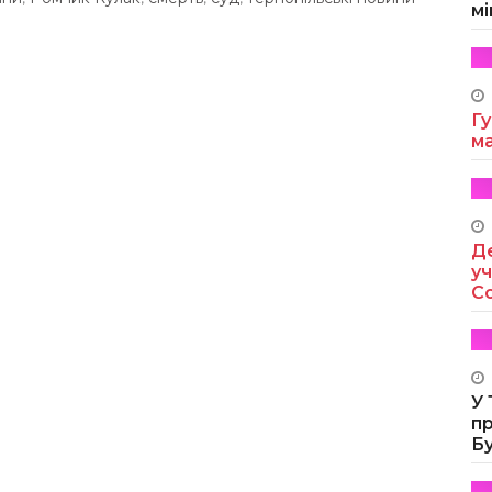
мі
Гу
м
Де
уч
Co
У
п
Б