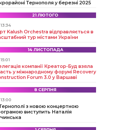
крорайоні Тернополя у березні 2025
21 ЛЮТОГО
13:34
рт Kalush Orchestra відправляється в
асштабний тур містами України
14 ЛИСТОПАДА
15:01
легація компанії Креатор-Буд взяла
асть у міжнародному форумі Recovery
nstruction Forum 3.0 у Варшаві
8 СЕРПНЯ
13:00
 Тернополі з новою концертною
рограмою виступить Наталія
учинська
1 СЕРПНЯ