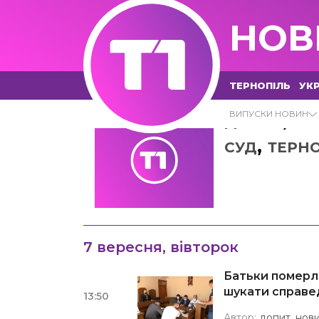
НОВ
ТЕРНОПІЛЬ
УКР
,
ВИПУСКИ НОВИН
ДОПИТ
НО
,
СУД
ТЕРНО
7 вересня, вівторок
Батьки померл
шукати справед
13:50
Автор:
допит
,
нов