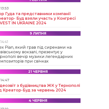
13:53
ор Гуда та представники компанії
еатор- Буд взяли участь у Конгресі
NVEST IN UKRAINE 2024
9 ЛИПНЯ
14:41
ex Pian, який грав під сиренами на
вівському вокзалі, презентує у
рнополі вечір музики легендарних
мпозиторів при свічках
21 ЧЕРВНЯ
14:47
деозвіт з будівництва ЖК у Тернополі
д Креатор-Буд за червень 2024
4 ЧЕРВНЯ