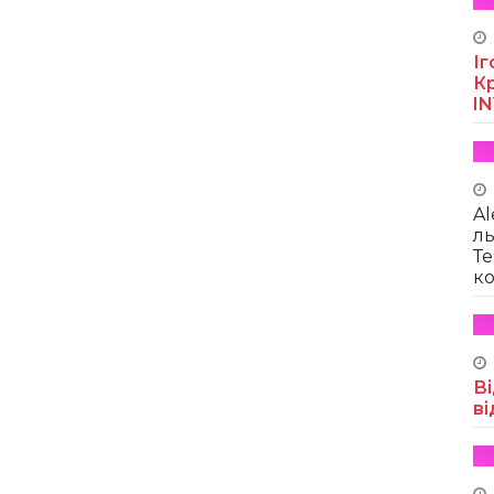
Іг
Кр
I
Al
ль
Те
ко
Ві
ві