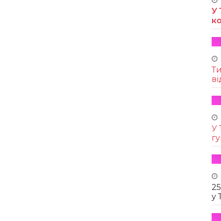
У 
к
Т
ві
У 
г
25
у 