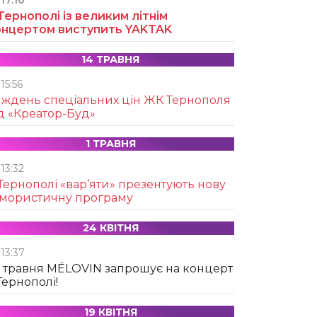
17:10
Тернополі із великим літнім
онцертом виступить YAKTAK
14 ТРАВНЯ
15:56
иждень спеціальних цін ЖК Тернополя
д «Креатор-Буд»
1 ТРАВНЯ
13:32
Тернополі «вар’яти» презентують нову
умористичну програму
24 КВІТНЯ
13:37
 травня MÉLOVIN запрошує на концерт
Тернополі!
19 КВІТНЯ