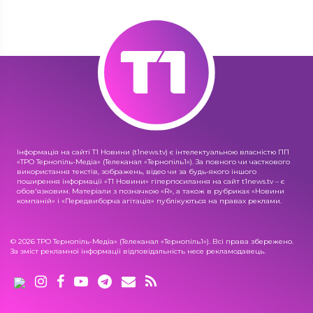
Інформація на сайті Т1 Новини (t1news.tv) є інтелектуальною власністю ПП
«ТРО Тернопіль-Медіа» (Телеканал «Тернопіль1»). За повного чи часткового
використання текстів, зображень, відео чи за будь-якого іншого
поширення інформації «Т1 Новини» гіперпосилання на сайт t1news.tv – є
обов'язковим. Матеріали з позначкою «R», а також в рубриках «Новини
компаній» і «Передвиборча агітація» публікуються на правах реклами.
© 2026 ТРО Тернопіль-Медіа» (Телеканал «Тернопіль1»). Всі права збережено.
За зміст рекламної інформації відповідальність несе рекламодавець.