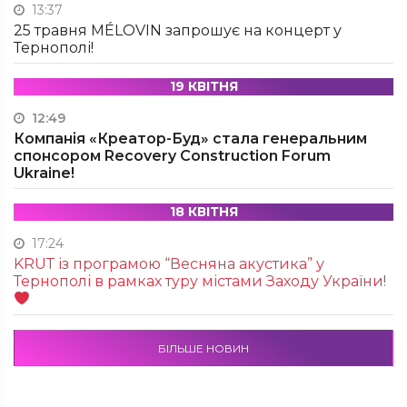
13:37
25 травня MÉLOVIN запрошує на концерт у
Тернополі!
19 КВІТНЯ
12:49
Компанія «Креатор-Буд» стала генеральним
спонсором Recovery Construction Forum
Ukraine!
18 КВІТНЯ
17:24
KRUТ із програмою “Весняна акустика” у
Тернополі в рамках туру містами Заходу України!
БІЛЬШЕ НОВИН