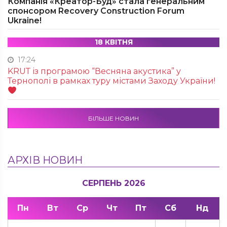
Компанія «Креатор-Буд» стала генеральним
спонсором Recovery Construction Forum
Ukraine!
18 КВІТНЯ
17:24
KRUТ із програмою “Весняна акустика” у
Тернополі в рамках туру містами Заходу України!
БІЛЬШЕ НОВИН
АРХІВ НОВИН
СЕРПЕНЬ 2026
Пн
Вт
Ср
Чт
Пт
Сб
Нд