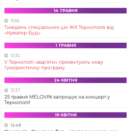
14 ТРАВНЯ
15:56
Тиждень спеціальних цін ЖК Тернополя від
«Креатор-Буд»
1 ТРАВНЯ
13:32
У Тернополі «вар’яти» презентують нову
гумористичну програму
24 КВІТНЯ
13:37
25 травня MÉLOVIN запрошує на концерт у
Тернополі!
19 КВІТНЯ
12:49