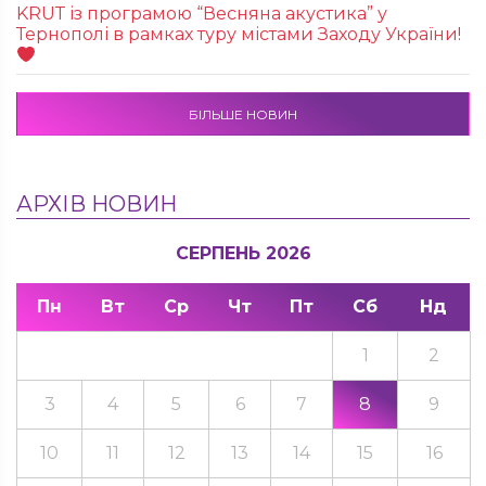
KRUТ із програмою “Весняна акустика” у
Тернополі в рамках туру містами Заходу України!
БІЛЬШЕ НОВИН
АРХІВ НОВИН
СЕРПЕНЬ 2026
Пн
Вт
Ср
Чт
Пт
Сб
Нд
1
2
3
4
5
6
7
8
9
10
11
12
13
14
15
16