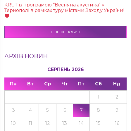
KRUТ із програмою “Весняна акустика” у
Тернополі в рамках туру містами Заходу України!
БІЛЬШЕ НОВИН
АРХІВ НОВИН
СЕРПЕНЬ 2026
Пн
Вт
Ср
Чт
Пт
Сб
Нд
1
2
3
4
5
6
7
8
9
10
11
12
13
14
15
16