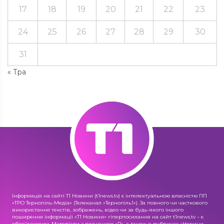
17
18
19
20
21
22
23
24
25
26
27
28
29
30
31
« Тра
Інформація на сайті Т1 Новини (t1news.tv) є інтелектуальною власністю ПП
«ТРО Тернопіль-Медіа» (Телеканал «Тернопіль1»). За повного чи часткового
використання текстів, зображень, відео чи за будь-якого іншого
поширення інформації «Т1 Новини» гіперпосилання на сайт t1news.tv – є
обов'язковим. Матеріали з позначкою «R», а також в рубриках «Новини