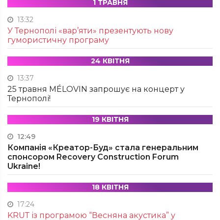
1 ТРАВНЯ
13:32
У Тернополі «вар’яти» презентують нову
гумористичну програму
24 КВІТНЯ
13:37
25 травня MÉLOVIN запрошує на концерт у
Тернополі!
19 КВІТНЯ
12:49
Компанія «Креатор-Буд» стала генеральним
спонсором Recovery Construction Forum
Ukraine!
18 КВІТНЯ
17:24
KRUТ із програмою “Весняна акустика” у