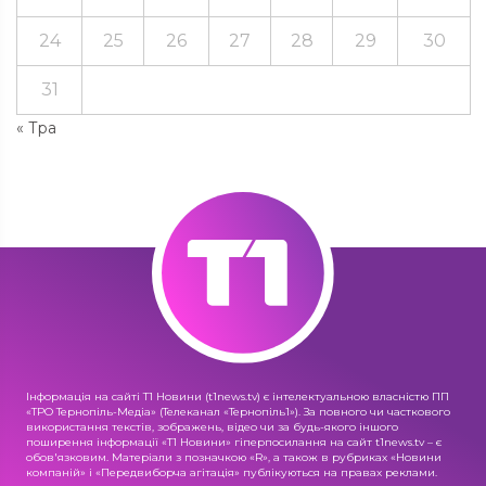
24
25
26
27
28
29
30
31
« Тра
Інформація на сайті Т1 Новини (t1news.tv) є інтелектуальною власністю ПП
«ТРО Тернопіль-Медіа» (Телеканал «Тернопіль1»). За повного чи часткового
використання текстів, зображень, відео чи за будь-якого іншого
поширення інформації «Т1 Новини» гіперпосилання на сайт t1news.tv – є
обов'язковим. Матеріали з позначкою «R», а також в рубриках «Новини
компаній» і «Передвиборча агітація» публікуються на правах реклами.