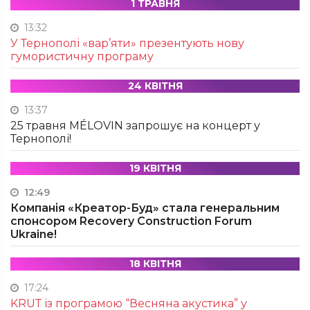
1 ТРАВНЯ
13:32
У Тернополі «вар’яти» презентують нову
гумористичну програму
24 КВІТНЯ
13:37
25 травня MÉLOVIN запрошує на концерт у
Тернополі!
19 КВІТНЯ
12:49
Компанія «Креатор-Буд» стала генеральним
спонсором Recovery Construction Forum
Ukraine!
18 КВІТНЯ
17:24
KRUТ із програмою “Весняна акустика” у