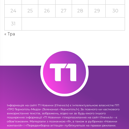
24
25
26
27
28
29
30
31
« Тра
Інформація на сайті Т1 Новини (t1news.tv) є інтелектуальною власністю ПП
«ТРО Тернопіль-Медіа» (Телеканал «Тернопіль1»). За повного чи часткового
використання текстів, зображень, відео чи за будь-якого іншого
поширення інформації «Т1 Новини» гіперпосилання на сайт t1news.tv – є
обов'язковим. Матеріали з позначкою «R», а також в рубриках «Новини
компаній» і «Передвиборча агітація» публікуються на правах реклами.