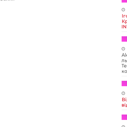
Іг
Кр
I
Al
ль
Те
ко
Ві
ві