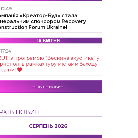
12:49
омпанія «Креатор-Буд» стала
енеральним спонсором Recovery
nstruction Forum Ukraine!
18 КВІТНЯ
17:24
UТ із програмою “Весняна акустика” у
рнополі в рамках туру містами Заходу
раїни!
БІЛЬШЕ НОВИН
РХІВ НОВИН
СЕРПЕНЬ 2026