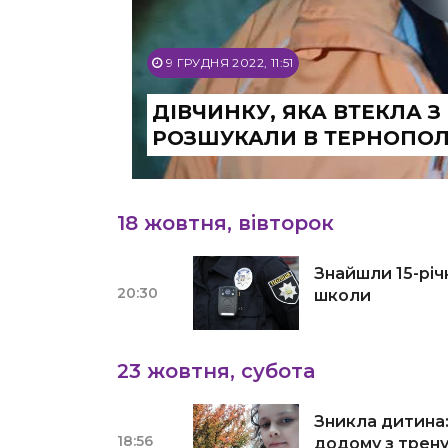
9 ГРУДНЯ 2022, 11:51
ДІВЧИНКУ, ЯКА ВТЕКЛА З
РОЗШУКАЛИ В ТЕРНОПОЛ
18 жовтня, вівторок
Знайшли 15-річ
20:30
школи
23 жовтня, субота
Зникла дитина:
18:56
додому з трен