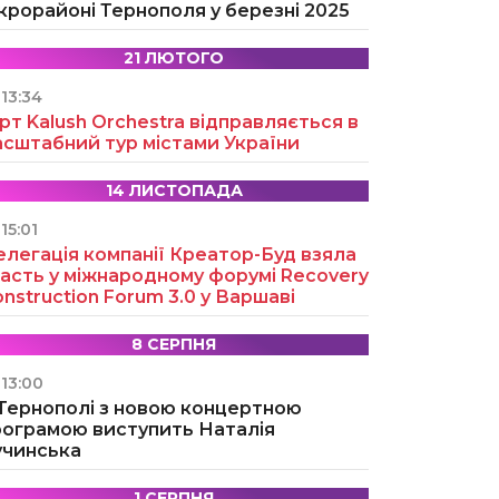
крорайоні Тернополя у березні 2025
21 ЛЮТОГО
13:34
рт Kalush Orchestra відправляється в
асштабний тур містами України
14 ЛИСТОПАДА
15:01
легація компанії Креатор-Буд взяла
асть у міжнародному форумі Recovery
nstruction Forum 3.0 у Варшаві
8 СЕРПНЯ
13:00
 Тернополі з новою концертною
рограмою виступить Наталія
учинська
1 СЕРПНЯ