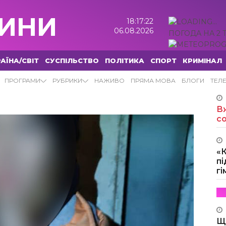
ИНИ
18:17:23
06.08.2026
ПОГОДА НА 2 
АЇНА/СВІТ
СУСПІЛЬСТВО
ПОЛІТИКА
СПОРТ
КРИМІНАЛ
ПРОГРАМИ
РУБРИКИ
НАЖИВО
ПРЯМА МОВА
БЛОГИ
ТЕЛ
Вж
с
«
пі
г
Щ