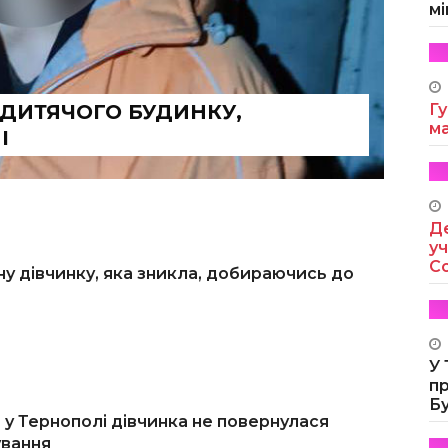
мі
 ДИТЯЧОГО БУДИНКУ,
Гу
м
І
Де
уч
Co
ну дівчинку, яка зникла, добираючись до
У
п
Б
 у Тернополі дівчинка не повернулася
ування