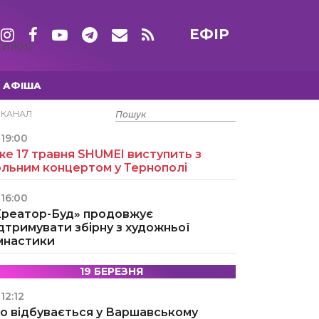
ЕФІР
ТИЖНІ
АФІША
15 ТРАВНЯ
ЕКАНАЛ
19:00
е 17 травня SHUMEI виступить з
ольним концертом у Тернополі
16:00
Креатор-Буд» продовжує
дтримувати збірну з художньої
імнастики
19 БЕРЕЗНЯ
12:12
о відбувається у Варшавському