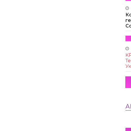
К
г
Co
KR
Те
Ук
А