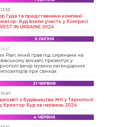
13:53
ор Гуда та представники компанії
еатор- Буд взяли участь у Конгресі
NVEST IN UKRAINE 2024
9 ЛИПНЯ
14:41
ex Pian, який грав під сиренами на
вівському вокзалі, презентує у
рнополі вечір музики легендарних
мпозиторів при свічках
21 ЧЕРВНЯ
14:47
деозвіт з будівництва ЖК у Тернополі
д Креатор-Буд за червень 2024
4 ЧЕРВНЯ