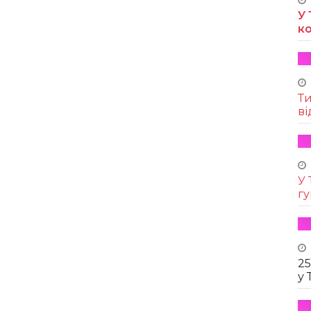
У 
к
Т
ві
У 
г
25
у 