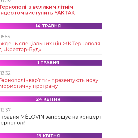
17:10
Тернополі із великим літнім
онцертом виступить YAKTAK
14 ТРАВНЯ
15:56
иждень спеціальних цін ЖК Тернополя
д «Креатор-Буд»
1 ТРАВНЯ
13:32
Тернополі «вар’яти» презентують нову
умористичну програму
24 КВІТНЯ
13:37
 травня MÉLOVIN запрошує на концерт
Тернополі!
19 КВІТНЯ