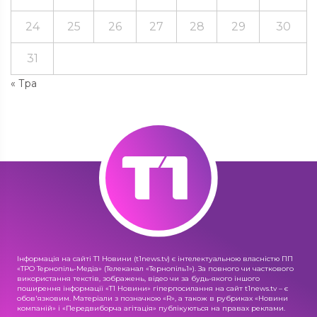
24
25
26
27
28
29
30
31
« Тра
Інформація на сайті Т1 Новини (t1news.tv) є інтелектуальною власністю ПП
«ТРО Тернопіль-Медіа» (Телеканал «Тернопіль1»). За повного чи часткового
використання текстів, зображень, відео чи за будь-якого іншого
поширення інформації «Т1 Новини» гіперпосилання на сайт t1news.tv – є
обов'язковим. Матеріали з позначкою «R», а також в рубриках «Новини
компаній» і «Передвиборча агітація» публікуються на правах реклами.