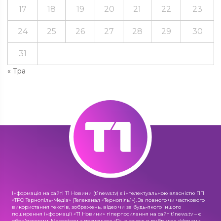
17
18
19
20
21
22
23
24
25
26
27
28
29
30
31
« Тра
Інформація на сайті Т1 Новини (t1news.tv) є інтелектуальною власністю ПП
«ТРО Тернопіль-Медіа» (Телеканал «Тернопіль1»). За повного чи часткового
використання текстів, зображень, відео чи за будь-якого іншого
поширення інформації «Т1 Новини» гіперпосилання на сайт t1news.tv – є
обов'язковим. Матеріали з позначкою «R», а також в рубриках «Новини