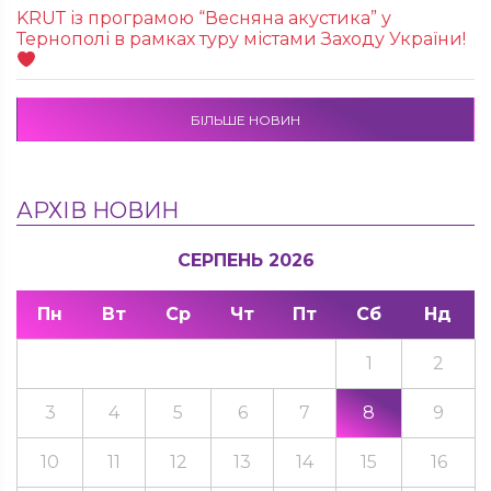
KRUТ із програмою “Весняна акустика” у
Тернополі в рамках туру містами Заходу України!
БІЛЬШЕ НОВИН
АРХІВ НОВИН
СЕРПЕНЬ 2026
Пн
Вт
Ср
Чт
Пт
Сб
Нд
1
2
3
4
5
6
7
8
9
10
11
12
13
14
15
16