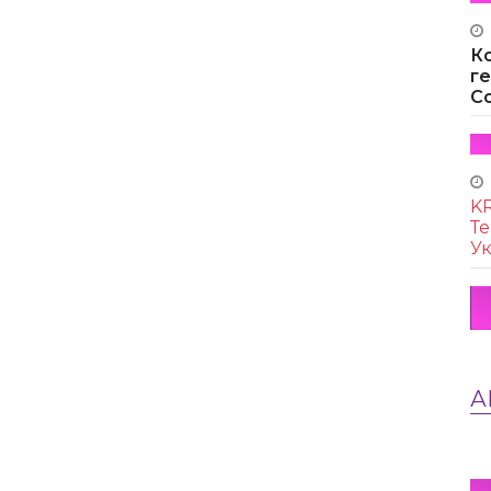
К
г
Co
KR
Те
Ук
А