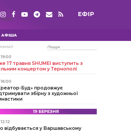
ЕФІР
ТИЖНІ
АФІША
15 ТРАВНЯ
ЕКАНАЛ
19:00
е 17 травня SHUMEI виступить з
ольним концертом у Тернополі
16:00
Креатор-Буд» продовжує
дтримувати збірну з художньої
імнастики
19 БЕРЕЗНЯ
12:12
о відбувається у Варшавському