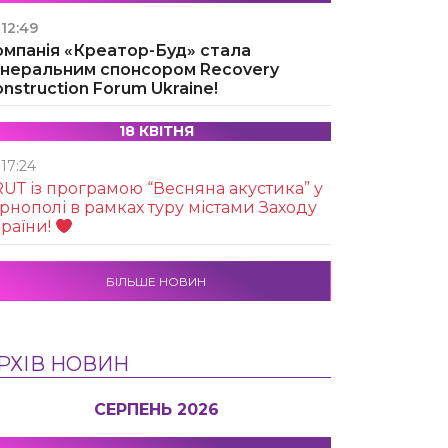
12:49
омпанія «Креатор-Буд» стала
енеральним спонсором Recovery
nstruction Forum Ukraine!
18 КВІТНЯ
17:24
UТ із програмою “Весняна акустика” у
рнополі в рамках туру містами Заходу
раїни!
БІЛЬШЕ НОВИН
РХІВ НОВИН
СЕРПЕНЬ 2026