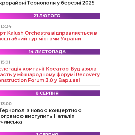
крорайоні Тернополя у березні 2025
21 ЛЮТОГО
13:34
рт Kalush Orchestra відправляється в
асштабний тур містами України
14 ЛИСТОПАДА
15:01
легація компанії Креатор-Буд взяла
асть у міжнародному форумі Recovery
nstruction Forum 3.0 у Варшаві
8 СЕРПНЯ
13:00
 Тернополі з новою концертною
рограмою виступить Наталія
учинська
1 СЕРПНЯ