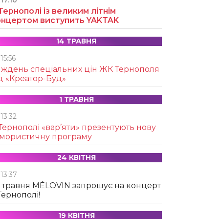
17:10
Тернополі із великим літнім
онцертом виступить YAKTAK
14 ТРАВНЯ
15:56
иждень спеціальних цін ЖК Тернополя
д «Креатор-Буд»
1 ТРАВНЯ
13:32
Тернополі «вар’яти» презентують нову
умористичну програму
24 КВІТНЯ
13:37
 травня MÉLOVIN запрошує на концерт
Тернополі!
19 КВІТНЯ