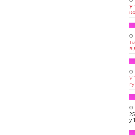
У 
к
Т
ві
У 
г
25
у 