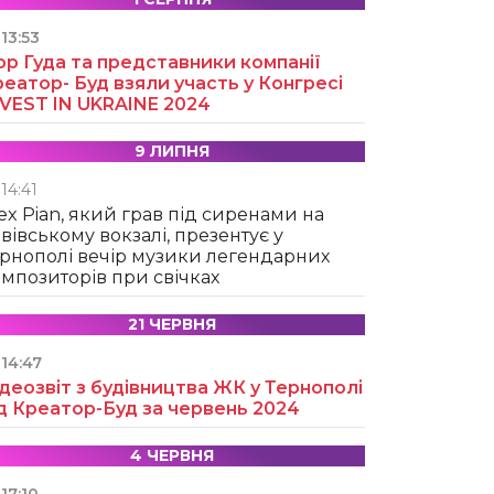
13:53
ор Гуда та представники компанії
еатор- Буд взяли участь у Конгресі
NVEST IN UKRAINE 2024
9 ЛИПНЯ
14:41
ex Pian, який грав під сиренами на
вівському вокзалі, презентує у
рнополі вечір музики легендарних
мпозиторів при свічках
21 ЧЕРВНЯ
14:47
деозвіт з будівництва ЖК у Тернополі
д Креатор-Буд за червень 2024
4 ЧЕРВНЯ