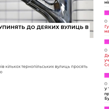
мі
ПИНЯТЬ ДО ДЕЯКИХ ВУЛИЦЬ В
Гу
м
Де
уч
Co
лів кількох тернопільських вулиць просять
ою
У
п
Б