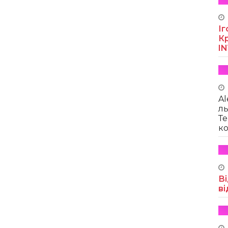
Іг
Кр
I
Al
ль
Те
ко
Ві
ві