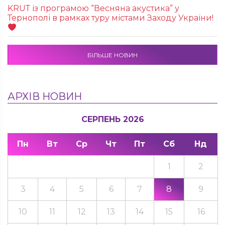
KRUТ із програмою “Весняна акустика” у
Тернополі в рамках туру містами Заходу України!
БІЛЬШЕ НОВИН
АРХІВ НОВИН
СЕРПЕНЬ 2026
Пн
Вт
Ср
Чт
Пт
Сб
Нд
1
2
3
4
5
6
7
8
9
10
11
12
13
14
15
16