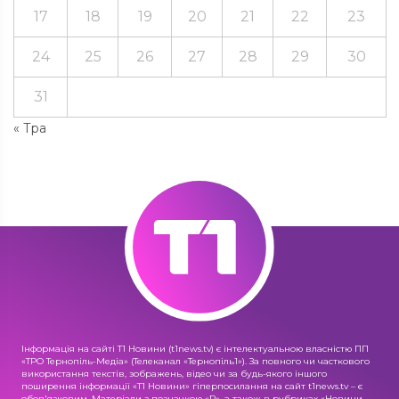
17
18
19
20
21
22
23
24
25
26
27
28
29
30
31
« Тра
Інформація на сайті Т1 Новини (t1news.tv) є інтелектуальною власністю ПП
«ТРО Тернопіль-Медіа» (Телеканал «Тернопіль1»). За повного чи часткового
використання текстів, зображень, відео чи за будь-якого іншого
поширення інформації «Т1 Новини» гіперпосилання на сайт t1news.tv – є
обов'язковим. Матеріали з позначкою «R», а також в рубриках «Новини