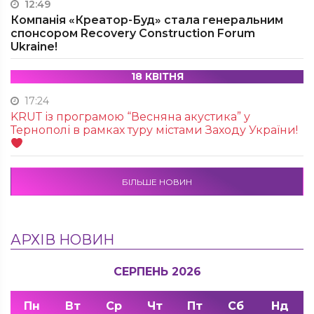
12:49
Компанія «Креатор-Буд» стала генеральним
спонсором Recovery Construction Forum
Ukraine!
18 КВІТНЯ
17:24
KRUТ із програмою “Весняна акустика” у
Тернополі в рамках туру містами Заходу України!
БІЛЬШЕ НОВИН
АРХІВ НОВИН
СЕРПЕНЬ 2026
Пн
Вт
Ср
Чт
Пт
Сб
Нд