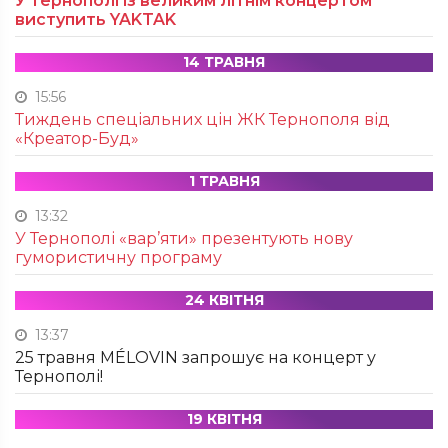
У Тернополі із великим літнім концертом
виступить YAKTAK
14 ТРАВНЯ
15:56
Тиждень спеціальних цін ЖК Тернополя від
«Креатор-Буд»
1 ТРАВНЯ
13:32
У Тернополі «вар’яти» презентують нову
гумористичну програму
24 КВІТНЯ
13:37
25 травня MÉLOVIN запрошує на концерт у
Тернополі!
19 КВІТНЯ