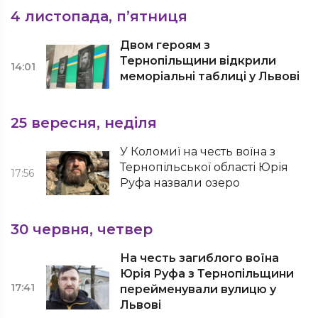
4 листопада, п’ятниця
Двом героям з
Тернопільщини відкрили
14:01
меморіальні таблиці у Львові
25 вересня, неділя
У Коломиї на честь воїна з
Тернопільської області Юрія
17:56
Руфа назвали озеро
30 червня, четвер
На честь загиблого воїна
Юрія Руфа з Тернопільщини
17:41
перейменували вулицю у
Львові