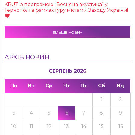
KRUТ із програмою “Весняна акустика” у
Тернополі в рамках туру містами Заходу України!
БІЛЬШЕ НОВИН
АРХІВ НОВИН
СЕРПЕНЬ 2026
Пн
Вт
Ср
Чт
Пт
Сб
Нд
1
2
3
4
5
6
7
8
9
10
11
12
13
14
15
16