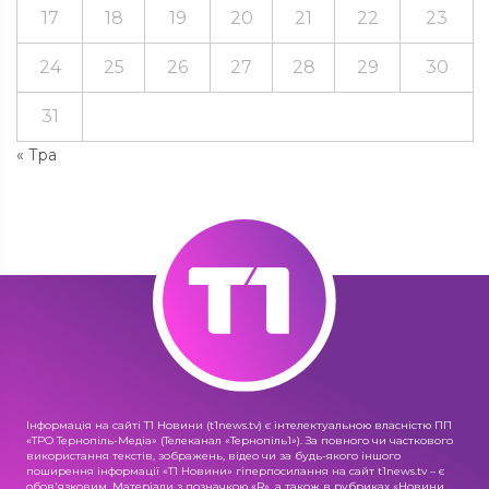
17
18
19
20
21
22
23
24
25
26
27
28
29
30
31
« Тра
Інформація на сайті Т1 Новини (t1news.tv) є інтелектуальною власністю ПП
«ТРО Тернопіль-Медіа» (Телеканал «Тернопіль1»). За повного чи часткового
використання текстів, зображень, відео чи за будь-якого іншого
поширення інформації «Т1 Новини» гіперпосилання на сайт t1news.tv – є
обов'язковим. Матеріали з позначкою «R», а також в рубриках «Новини