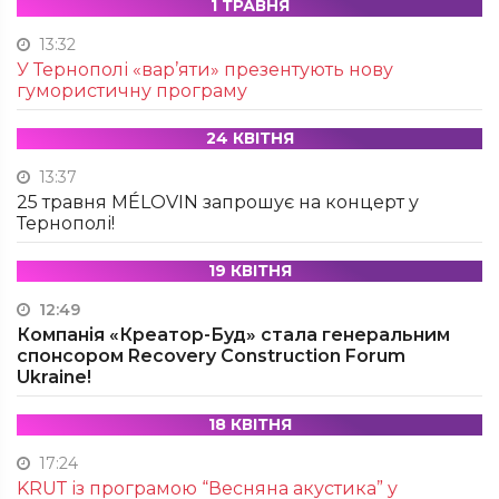
1 ТРАВНЯ
13:32
У Тернополі «вар’яти» презентують нову
гумористичну програму
24 КВІТНЯ
13:37
25 травня MÉLOVIN запрошує на концерт у
Тернополі!
19 КВІТНЯ
12:49
Компанія «Креатор-Буд» стала генеральним
спонсором Recovery Construction Forum
Ukraine!
18 КВІТНЯ
17:24
KRUТ із програмою “Весняна акустика” у