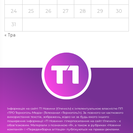
24
25
26
27
28
29
30
31
« Тра
Інформація на сайті Т1 Новини (t1news.tv) є інтелектуальною власністю ПП
«ТРО Тернопіль-Медіа» (Телеканал «Тернопіль1»). За повного чи часткового
використання текстів, зображень, відео чи за будь-якого іншого
поширення інформації «Т1 Новини» гіперпосилання на сайт t1news.tv – є
обов'язковим. Матеріали з позначкою «R», а також в рубриках «Новини
компаній» і «Передвиборча агітація» публікуються на правах реклами.