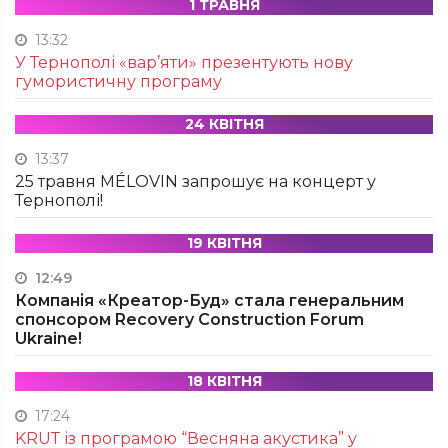
1 ТРАВНЯ
13:32
У Тернополі «вар’яти» презентують нову
гумористичну програму
24 КВІТНЯ
13:37
25 травня MÉLOVIN запрошує на концерт у
Тернополі!
19 КВІТНЯ
12:49
Компанія «Креатор-Буд» стала генеральним
спонсором Recovery Construction Forum
Ukraine!
18 КВІТНЯ
17:24
KRUТ із програмою “Весняна акустика” у