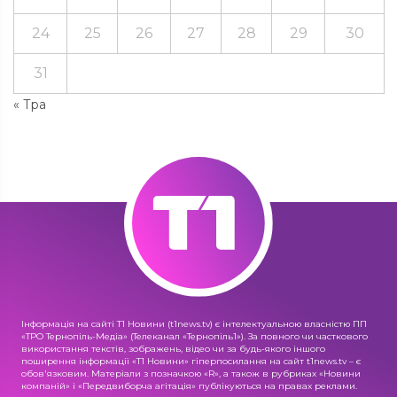
24
25
26
27
28
29
30
31
« Тра
Інформація на сайті Т1 Новини (t1news.tv) є інтелектуальною власністю ПП
«ТРО Тернопіль-Медіа» (Телеканал «Тернопіль1»). За повного чи часткового
використання текстів, зображень, відео чи за будь-якого іншого
поширення інформації «Т1 Новини» гіперпосилання на сайт t1news.tv – є
обов'язковим. Матеріали з позначкою «R», а також в рубриках «Новини
компаній» і «Передвиборча агітація» публікуються на правах реклами.