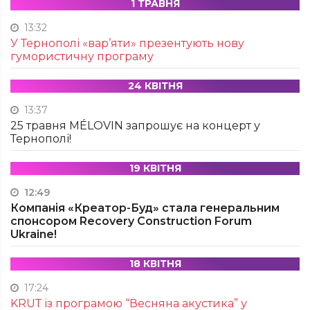
1 ТРАВНЯ
13:32
У Тернополі «вар’яти» презентують нову
гумористичну програму
24 КВІТНЯ
13:37
25 травня MÉLOVIN запрошує на концерт у
Тернополі!
19 КВІТНЯ
12:49
Компанія «Креатор-Буд» стала генеральним
спонсором Recovery Construction Forum
Ukraine!
18 КВІТНЯ
17:24
KRUТ із програмою “Весняна акустика” у