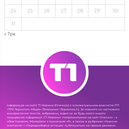
24
25
26
27
28
29
30
31
« Тра
Інформація на сайті Т1 Новини (t1news.tv) є інтелектуальною власністю ПП
«ТРО Тернопіль-Медіа» (Телеканал «Тернопіль1»). За повного чи часткового
використання текстів, зображень, відео чи за будь-якого іншого
поширення інформації «Т1 Новини» гіперпосилання на сайт t1news.tv – є
обов'язковим. Матеріали з позначкою «R», а також в рубриках «Новини
компаній» і «Передвиборча агітація» публікуються на правах реклами.