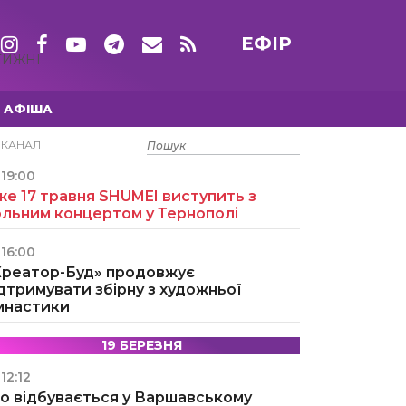
ЕФІР
ТИЖНІ
АФІША
15 ТРАВНЯ
ЕКАНАЛ
19:00
е 17 травня SHUMEI виступить з
ольним концертом у Тернополі
16:00
Креатор-Буд» продовжує
дтримувати збірну з художньої
імнастики
19 БЕРЕЗНЯ
12:12
о відбувається у Варшавському