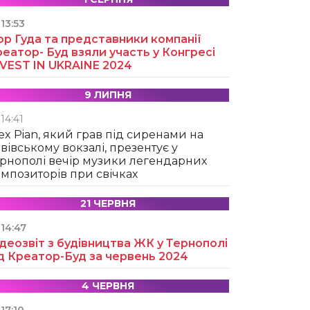
13:53
ор Гуда та представники компанії
еатор- Буд взяли участь у Конгресі
NVEST IN UKRAINE 2024
9 ЛИПНЯ
14:41
ex Pian, який грав під сиренами на
вівському вокзалі, презентує у
рнополі вечір музики легендарних
мпозиторів при свічках
21 ЧЕРВНЯ
14:47
деозвіт з будівництва ЖК у Тернополі
д Креатор-Буд за червень 2024
4 ЧЕРВНЯ