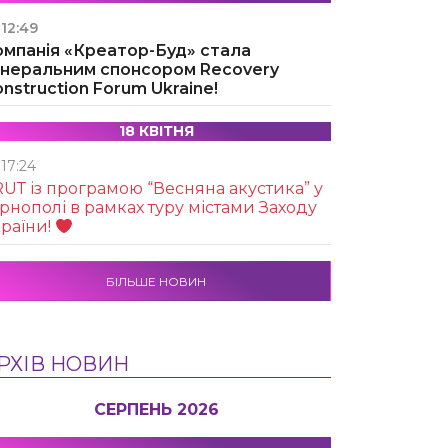
12:49
омпанія «Креатор-Буд» стала
енеральним спонсором Recovery
nstruction Forum Ukraine!
18 КВІТНЯ
17:24
UТ із програмою “Весняна акустика” у
рнополі в рамках туру містами Заходу
раїни!
БІЛЬШЕ НОВИН
РХІВ НОВИН
СЕРПЕНЬ 2026