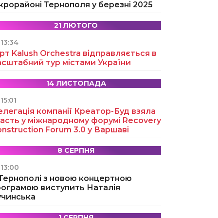
крорайоні Тернополя у березні 2025
21 ЛЮТОГО
13:34
рт Kalush Orchestra відправляється в
асштабний тур містами України
14 ЛИСТОПАДА
15:01
легація компанії Креатор-Буд взяла
асть у міжнародному форумі Recovery
nstruction Forum 3.0 у Варшаві
8 СЕРПНЯ
13:00
 Тернополі з новою концертною
рограмою виступить Наталія
учинська
1 СЕРПНЯ