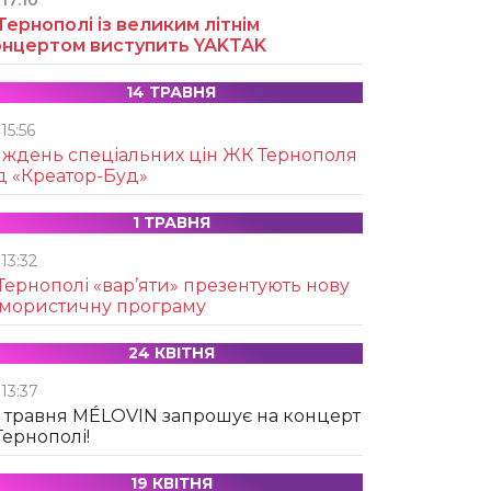
17:10
Тернополі із великим літнім
онцертом виступить YAKTAK
14 ТРАВНЯ
15:56
иждень спеціальних цін ЖК Тернополя
д «Креатор-Буд»
1 ТРАВНЯ
13:32
Тернополі «вар’яти» презентують нову
умористичну програму
24 КВІТНЯ
13:37
 травня MÉLOVIN запрошує на концерт
Тернополі!
19 КВІТНЯ