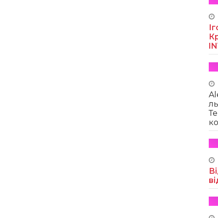
Іг
Кр
I
Al
ль
Те
ко
Ві
ві