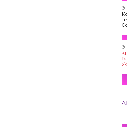
К
г
Co
KR
Те
Ук
А