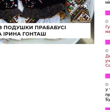
мі
З ПОДУШКИ ПРАБАБУСІ
Гу
м
 ІРИНА ГОНТАШ
Де
уч
Co
У
п
Б