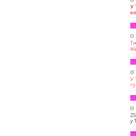
У 
к
Т
ві
У 
г
25
у 