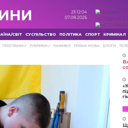
ИНИ
23:12:05
07.08.2026
ПОГОДА НА 2 
АЇНА/СВІТ
СУСПІЛЬСТВО
ПОЛІТИКА
СПОРТ
КРИМІНАЛ
ИНИ
ПРОГРАМИ
РУБРИКИ
НАЖИВО
ПРЯМА МОВА
БЛОГИ
ТЕЛ
Вж
с
«
пі
г
Щ