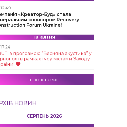
12:49
омпанія «Креатор-Буд» стала
енеральним спонсором Recovery
nstruction Forum Ukraine!
18 КВІТНЯ
17:24
UТ із програмою “Весняна акустика” у
рнополі в рамках туру містами Заходу
раїни!
БІЛЬШЕ НОВИН
РХІВ НОВИН
СЕРПЕНЬ 2026