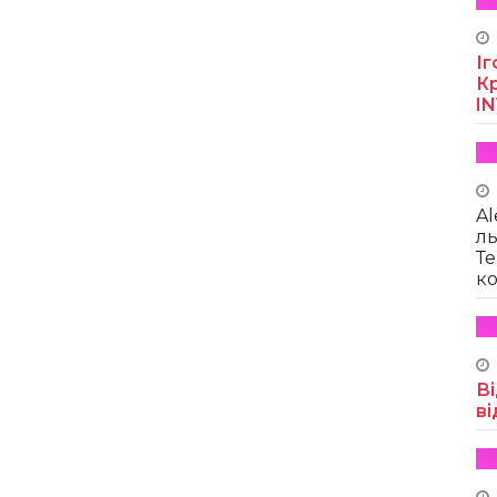
Іг
Кр
I
Al
ль
Те
ко
Ві
ві