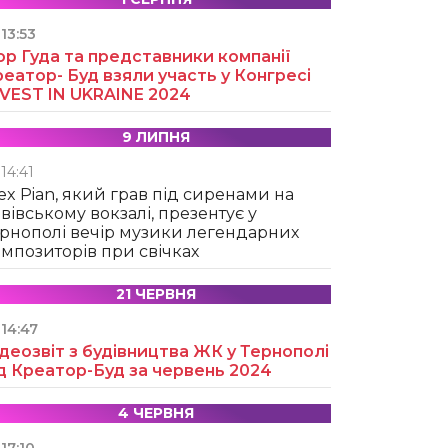
13:53
ор Гуда та представники компанії
еатор- Буд взяли участь у Конгресі
NVEST IN UKRAINE 2024
9 ЛИПНЯ
14:41
ex Pian, який грав під сиренами на
вівському вокзалі, презентує у
рнополі вечір музики легендарних
мпозиторів при свічках
21 ЧЕРВНЯ
14:47
деозвіт з будівництва ЖК у Тернополі
д Креатор-Буд за червень 2024
4 ЧЕРВНЯ