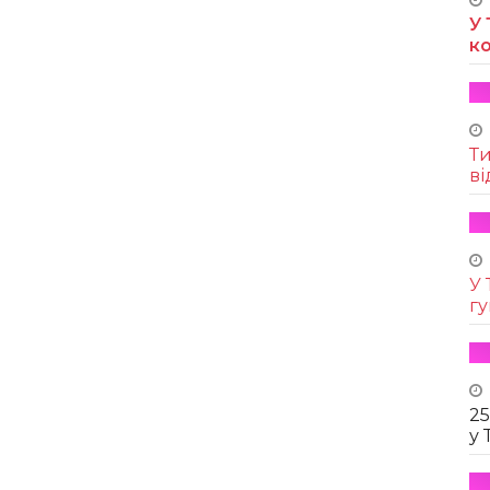
У 
к
Т
ві
У 
г
25
у 