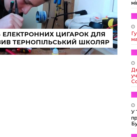
мі
З ЕЛЕКТРОННИХ ЦИГАРОК ДЛЯ
Гу
м
ВИВ ТЕРНОПІЛЬСЬКИЙ ШКОЛЯР
Де
уч
Co
У
п
Б