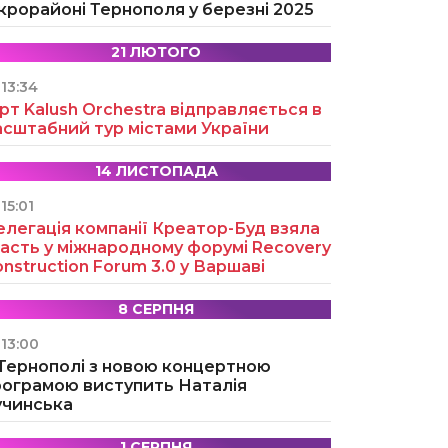
крорайоні Тернополя у березні 2025
21 ЛЮТОГО
13:34
рт Kalush Orchestra відправляється в
асштабний тур містами України
14 ЛИСТОПАДА
15:01
легація компанії Креатор-Буд взяла
асть у міжнародному форумі Recovery
nstruction Forum 3.0 у Варшаві
8 СЕРПНЯ
13:00
 Тернополі з новою концертною
рограмою виступить Наталія
учинська
1 СЕРПНЯ