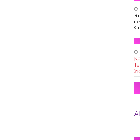
К
г
Co
KR
Те
Ук
А