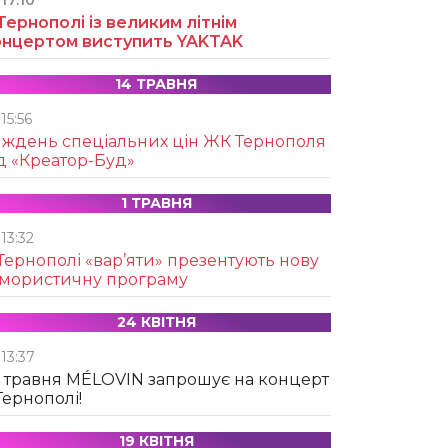
17:10
Тернополі із великим літнім
онцертом виступить YAKTAK
14 ТРАВНЯ
15:56
иждень спеціальних цін ЖК Тернополя
д «Креатор-Буд»
1 ТРАВНЯ
13:32
Тернополі «вар’яти» презентують нову
умористичну програму
24 КВІТНЯ
13:37
 травня MÉLOVIN запрошує на концерт
Тернополі!
19 КВІТНЯ