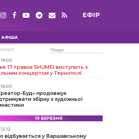
ЕФІР
ТИЖНІ
АФІША
15 ТРАВНЯ
ЕКАНАЛ
19:00
е 17 травня SHUMEI виступить з
ольним концертом у Тернополі
16:00
Креатор-Буд» продовжує
дтримувати збірну з художньої
імнастики
19 БЕРЕЗНЯ
12:12
о відбувається у Варшавському