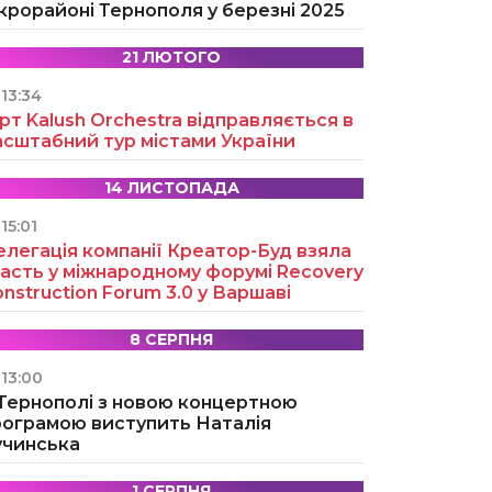
крорайоні Тернополя у березні 2025
21 ЛЮТОГО
13:34
рт Kalush Orchestra відправляється в
асштабний тур містами України
14 ЛИСТОПАДА
15:01
легація компанії Креатор-Буд взяла
асть у міжнародному форумі Recovery
nstruction Forum 3.0 у Варшаві
8 СЕРПНЯ
13:00
 Тернополі з новою концертною
рограмою виступить Наталія
учинська
1 СЕРПНЯ