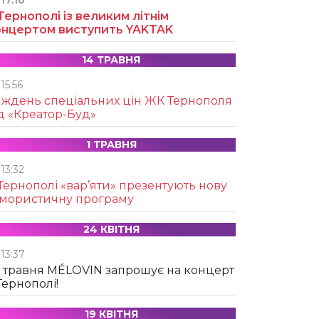
17:10
Тернополі із великим літнім
онцертом виступить YAKTAK
14 ТРАВНЯ
15:56
иждень спеціальних цін ЖК Тернополя
д «Креатор-Буд»
1 ТРАВНЯ
13:32
Тернополі «вар’яти» презентують нову
умористичну програму
24 КВІТНЯ
13:37
 травня MÉLOVIN запрошує на концерт
Тернополі!
19 КВІТНЯ