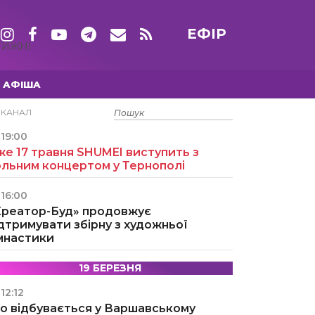
ЕФІР
ТИЖНІ
АФІША
15 ТРАВНЯ
ЕКАНАЛ
19:00
е 17 травня SHUMEI виступить з
ольним концертом у Тернополі
16:00
Креатор-Буд» продовжує
дтримувати збірну з художньої
імнастики
19 БЕРЕЗНЯ
12:12
о відбувається у Варшавському