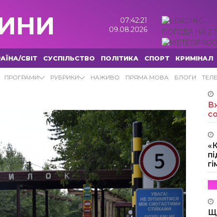
ИНИ
07:42:22
09.08.2026
ПОГОДА НА 2 
АЇНА/СВІТ
СУСПІЛЬСТВО
ПОЛІТИКА
СПОРТ
КРИМІНАЛ
ПРОГРАМИ
РУБРИКИ
НАЖИВО
ПРЯМА МОВА
БЛОГИ
ТЕЛ
Вж
с
«
пі
г
Щ