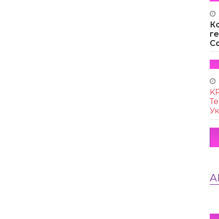
К
г
Co
KR
Те
Ук
А