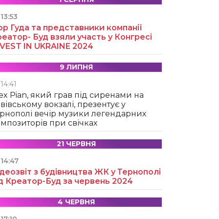
13:53
ор Гуда та представники компанії
еатор- Буд взяли участь у Конгресі
NVEST IN UKRAINE 2024
9 ЛИПНЯ
14:41
ex Pian, який грав під сиренами на
вівському вокзалі, презентує у
рнополі вечір музики легендарних
мпозиторів при свічках
21 ЧЕРВНЯ
14:47
деозвіт з будівництва ЖК у Тернополі
д Креатор-Буд за червень 2024
4 ЧЕРВНЯ