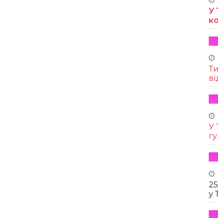
У 
к
Т
ві
У 
г
25
у 