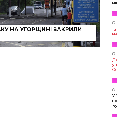
мі
СКУ НА УГОРЩИНІ ЗАКРИЛИ
Гу
м
Де
уч
Co
У
п
Б