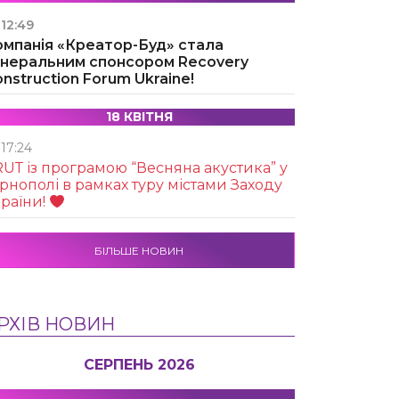
12:49
омпанія «Креатор-Буд» стала
енеральним спонсором Recovery
nstruction Forum Ukraine!
18 КВІТНЯ
17:24
UТ із програмою “Весняна акустика” у
рнополі в рамках туру містами Заходу
раїни!
БІЛЬШЕ НОВИН
РХІВ НОВИН
СЕРПЕНЬ 2026