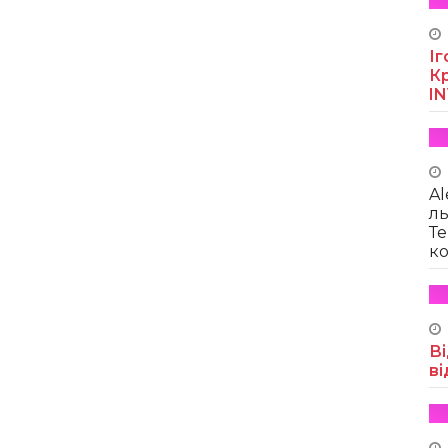
Іг
Кр
I
Al
ль
Те
ко
Ві
ві